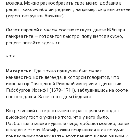
молока. Можно разнообразить свое меню, добавив в
рецепт какой-либо ингредиент, например, сыр или зелень
(укроп, петрушка, базилик).
Омлет паровой с мясом соответствует диете №5п при
панкреатите — готовится быстро, получается вкусно,
рецепт читайте здесь >>
* * *
Интересно:
Где точно придуман был омлет –
неизвестно. Есть легенда, в которой говорится, что
император Священной Римской империи из династии
Габсбургов Иосиф I (1678–1711), заблудившись на охоте,
проголодался. Зашел он в дом бедняка.
Встретивший его крестьянин не растерялся и подал
высокому гостю ужин из того, что у него было.
Разболтал в миске куриные яйца, добавил молоко, запек
и подал к столу. Иосифу ужин понравился и он поручил
придворному повару взять этот рецепт в свой рацион. А