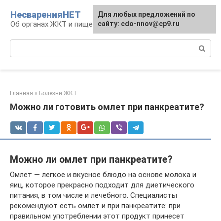
Перейти
НесваренияНЕТ
Для любых предложений по
к
Об органах ЖКТ и пищеварении
сайту: cdo-nnov@cp9.ru
контенту
Поиск:
Главная
»
Болезни ЖКТ
Можно ли готовить омлет при панкреатите?
Можно ли омлет при панкреатите?
Омлет — легкое и вкусное блюдо на основе молока и
яиц, которое прекрасно подходит для диетического
питания, в том числе и лечебного. Специалисты
рекомендуют есть омлет и при панкреатите: при
правильном употреблении этот продукт принесет