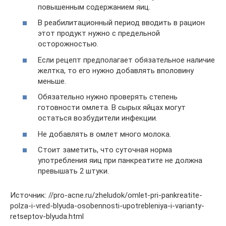
повышенным содержанием яиц.
В реабилитационный период вводить в рацион
этот продукт нужно с предельной
осторожностью.
Если рецепт предполагает обязательное наличие
желтка, то его нужно добавлять вполовину
меньше.
Обязательно нужно проверять степень
готовности омлета. В сырых яйцах могут
остаться возбудители инфекции.
Не добавлять в омлет много молока.
Стоит заметить, что суточная норма
употребления яиц при панкреатите не должна
превышать 2 штуки.
Источник: //pro-acne.ru/zheludok/omlet-pri-pankreatite-
polza-i-vred-blyuda-osobennosti-upotrebleniya-i-varianty-
retseptov-blyuda.html