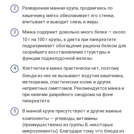
Разваренная манная крупа, продвигаясь по
кишечнику, мягко обволакивает его стенки,
впитывает и выводит слизь и жиры.
Манка содержит довольно много белка — около
10 г на 100 г крупы, а диета при панкреатите
подразумевает обогащение рациона белком для
скорейшего восстановления структуры и
функции поджелудочной железы.
Клетчатки в манке практически нет, поэтому
блюда из нее не вызывают вздутия кишечника,
метеоризма, спастических колик и других
неприятных симптомов. Рекомендуется манка и
при наличии диарейного синдрома на фоне
панкреатита.
В манной крупе присутствуют и другие важные
компоненты — углеводы, витамины
(преимущественно из группы B, некоторые
микроэлементы). Благодаря тому, что блюда из