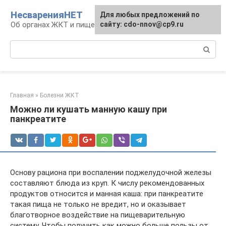
Перейти
НесваренияНЕТ
Для любых предложений по
к
Об органах ЖКТ и пищеварении
сайту: cdo-nnov@cp9.ru
контенту
Поиск:
Главная
»
Болезни ЖКТ
Можно ли кушать манную кашу при
панкреатите
Основу рациона при воспалении поджелудочной железы
составляют блюда из круп. К числу рекомендованных
продуктов относится и манная каша: при панкреатите
такая пища не только не вредит, но и оказывает
благотворное воздействие на пищеварительную
систему. Чтобы получить как можно больше пользы от