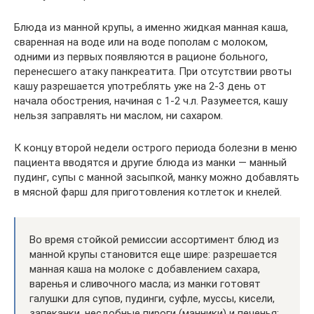
Блюда из манной крупы, а именно жидкая манная каша,
сваренная на воде или на воде пополам с молоком,
одними из первых появляются в рационе больного,
перенесшего атаку панкреатита. При отсутствии рвоты
кашу разрешается употреблять уже на 2-3 день от
начала обострения, начиная с 1-2 ч.л. Разумеется, кашу
нельзя заправлять ни маслом, ни сахаром.
К концу второй недели острого периода болезни в меню
пациента вводятся и другие блюда из манки — манный
пудинг, супы с манной засыпкой, манку можно добавлять
в мясной фарш для приготовления котлеток и кнелей.
Во время стойкой ремиссии ассортимент блюд из
манной крупы становится еще шире: разрешается
манная каша на молоке с добавлением сахара,
варенья и сливочного масла; из манки готовят
галушки для супов, пудинги, суфле, муссы, кисели,
запеканки, несдобные пироги (манники) и печенья;