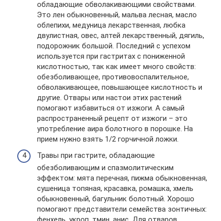
обладающие обволакивающими свойствами.
Это лен обыкновенный, мальва лесная, масло
облепихи, медуница лекарственная, любка
двулистная, овес, алтей лекарственный, дягиль,
подорожник большой. Последний с успехом
используется при гастритах с пониженной
кислотностью, так как имеет много свойств:
обезболивающее, противовоспалительное,
обволакивающее, повышающее кислотность и
другие. Отвары или настои этих растений
помогают избавиться от изжоги. А самый
распространенный рецепт от изжоги – это
употребление аира болотного в порошке. На
прием нужно взять 1/2 горчичной ложки.
Травы при гастрите, обладающие
обезболивающим и спазмолитическим
эффектом: мята перечная, пижма обыкновенная,
сушеница топяная, красавка, ромашка, хмель
обыкновенный, багульник болотный. Хорошо
помогают представители семейства зонтичных:
фенхель, укроп, тмин, анис. Для отваров