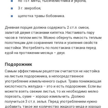
по 15 г. мяты, тысячелистника и укропа;
3 г. зверобоя;
щепотка травы бобовника.
Дневная порция должна содержать 2 ст.л. смеси,
залитой двумя стаканами кипятка. Настаивать пару
часов в теплом месте. Можно обернуть емкость теплым
полотенцам для сохранения тепла и усиления свойств
настойки. Употреблять по полстакана стакана перед
едой на протяжении месяца – двух.
Подорожник
Самым эффективным рецептом считается не настойка
на листьях подорожника, а непосредственное
употребление измельченного сырья. Трава понижающая
кислотность желудка – это и есть подорожник. Если вы
можете взять свежие листья, то их необходимо мелко
порезать, сухие – хорошо измельчить. Должно
получиться 3 ст.л. зелья. Перед употреблением нужно
добавить такое же количество жидкого меда и хорошо