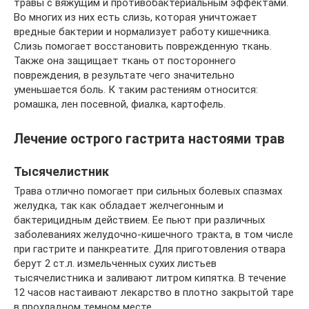
травы с вяжущим и противобактериальным эффектами.
Во многих из них есть слизь, которая уничтожает
вредные бактерии и нормализует работу кишечника.
Слизь помогает восстановить поврежденную ткань.
Также она защищает ткань от постороннего
повреждения, в результате чего значительно
уменьшается боль. К таким растениям относится:
ромашка, лен посевной, фиалка, картофель.
Лечение острого гастрита настоями трав
Тысячелистник
Трава отлично помогает при сильных болевых спазмах
желудка, так как обладает желчегонным и
бактерицидным действием. Ее пьют при различных
заболеваниях желудочно-кишечного тракта, в том числе
при гастрите и панкреатите. Для приготовления отвара
берут 2 ст.л. измельченных сухих листьев
тысячелистника и заливают литром кипятка. В течение
12 часов настаивают лекарство в плотно закрытой таре
в прохладном темном месте.