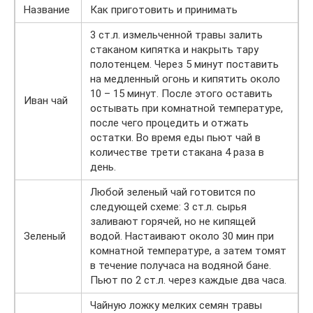
Название
Как приготовить и принимать
3 ст.л. измельченной травы залить
стаканом кипятка и накрыть тару
полотенцем. Через 5 минут поставить
на медленный огонь и кипятить около
10 – 15 минут. После этого оставить
Иван чай
остывать при комнатной температуре,
после чего процедить и отжать
остатки. Во время еды пьют чай в
количестве трети стакана 4 раза в
день.
Любой зеленый чай готовится по
следующей схеме: 3 ст.л. сырья
заливают горячей, но не кипящей
Зеленый
водой. Настаивают около 30 мин при
комнатной температуре, а затем томят
в течение получаса на водяной бане.
Пьют по 2 ст.л. через каждые два часа.
Чайную ложку мелких семян травы