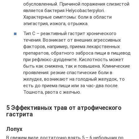
обусловленный. Причиной поражения слизистой
является бактерия Helycobacterpylori.
Характерные симптомы: боли в области
эпигастрия, изжога, отрыжка.
Тип С – реактивный гастрит хронического
течения. Возникает от внешних агрессивных
факторов, например, приема лекарственных
препаратов, обратного заброса пищи в пищевод
при рефлюкс-дуодените. Кислотность может
быть как снижена, так и повышена. Клинические
проявления: резкие спастические боли в
желудке, возникают на голодный желудок, то
есть до приема пищи или за час-два после.
Тошнота, рвота с желчью.
5 Эффективных трав от атрофического
гастрита
Лопух
В свежем виде достаточно взять 5 – 6 небольших по