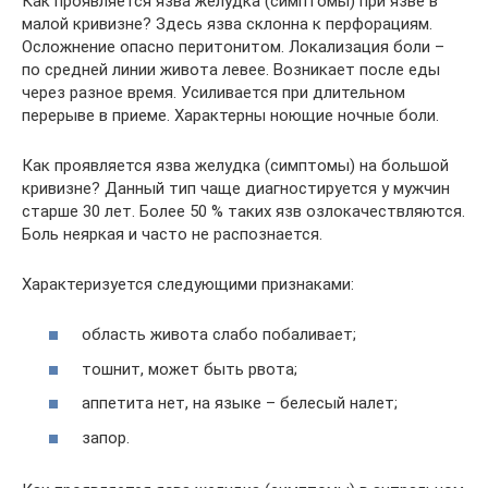
Как проявляется язва желудка (симптомы) при язве в
малой кривизне? Здесь язва склонна к перфорациям.
Осложнение опасно перитонитом. Локализация боли –
по средней линии живота левее. Возникает после еды
через разное время. Усиливается при длительном
перерыве в приеме. Характерны ноющие ночные боли.
Как проявляется язва желудка (симптомы) на большой
кривизне? Данный тип чаще диагностируется у мужчин
старше 30 лет. Более 50 % таких язв озлокачествляются.
Боль неяркая и часто не распознается.
Характеризуется следующими признаками:
область живота слабо побаливает;
тошнит, может быть рвота;
аппетита нет, на языке – белесый налет;
запор.