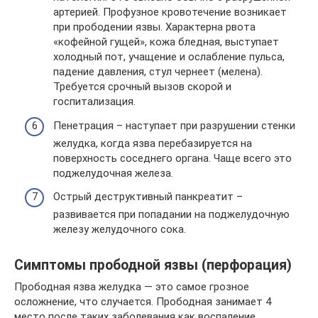
артерией. Профузное кровотечение возникает
при прободении язвы. Характерна рвота
«кофейной гущей», кожа бледная, выступает
холодный пот, учащение и ослабление пульса,
падение давления, стул чернеет (мелена).
Требуется срочный вызов скорой и
госпитализация.
Пенетрация – наступает при разрушении стенки
желудка, когда язва перебазируется на
поверхность соседнего органа. Чаще всего это
поджелудочная железа.
Острый деструктивный панкреатит –
развивается при попадании на поджелудочную
железу желудочного сока.
Симптомы прободной язвы (перфорация)
Прободная язва желудка — это самое грозное
осложнение, что случается. Прободная занимает 4
место после таких заболевания как воспаление