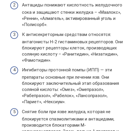
Антациды понижают кислотность желудочного
сока и защищают стенки желудка – «Маалокс»,
«Ренни», «Алмагель», активированный уголь и
«Полисорб».
К антисекреторным средствам относятся:
антагонисты Н-2 гистаминовых рецепторов. Они
блокируют рецепторы клеток, производящих
соляную кислоту – «Ранитидин», «Низатидин»,
«Фамотидин».
Ингибиторы протонной помпы (ИПП) — эти
препараты основные при лечении язв. Они
блокируют заключительный этап образования
соляной кислоты: «Омез», «Омепразол»,
«Рабепразол», «Рабелок», «Лансопразол»,
«Париет», «Нексиум».
Снятие боли при язве желудка, которая не
блокируется спазмолитиками и антацидами,
производится блокаторами М-