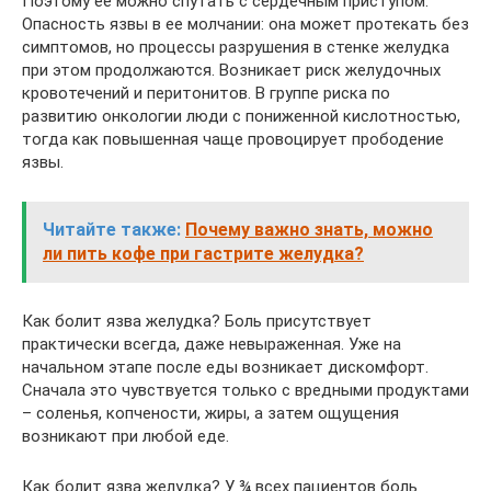
Поэтому ее можно спутать с сердечным приступом.
Опасность язвы в ее молчании: она может протекать без
симптомов, но процессы разрушения в стенке желудка
при этом продолжаются. Возникает риск желудочных
кровотечений и перитонитов. В группе риска по
развитию онкологии люди с пониженной кислотностью,
тогда как повышенная чаще провоцирует прободение
язвы.
Читайте также:
Почему важно знать, можно
ли пить кофе при гастрите желудка?
Как болит язва желудка? Боль присутствует
практически всегда, даже невыраженная. Уже на
начальном этапе после еды возникает дискомфорт.
Сначала это чувствуется только с вредными продуктами
– соленья, копчености, жиры, а затем ощущения
возникают при любой еде.
Как болит язва желудка? У ¾ всех пациентов боль