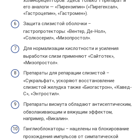
холинорецепторов. Здесь только 1 препарат и
его аналоги — «Пирензипин» («Пирегексал»,
«Гастроцепин», «Гастромен»).
Защита слизистой оболочки –
гастропротекторы: «Вентер, Де-Нол»,
«Солкосерил», «Мизопростол».
Для нормализации кислотности и усиления
выработки слизи применяют «Сайтотек»,
«Мизопростол».
Препараты для репарации слизистой –
«Сукральфат», ускоряют восстановление
слизистой желудка также «Биогастрон», «Кавед-
С», «Энтростил».
Препараты висмута обладают антисептическим,
обволакивающим и вяжущим эффектом,
например, «Викалин».
Ганглиоблокаторы – нацелены на блокирование
прохождения импульсов от симпатической