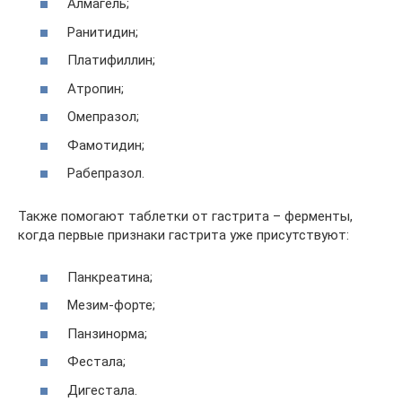
Алмагель;
Ранитидин;
Платифиллин;
Атропин;
Омепразол;
Фамотидин;
Рабепразол.
Также помогают таблетки от гастрита – ферменты,
когда первые признаки гастрита уже присутствуют:
Панкреатина;
Мезим-форте;
Панзинорма;
Фестала;
Дигестала.