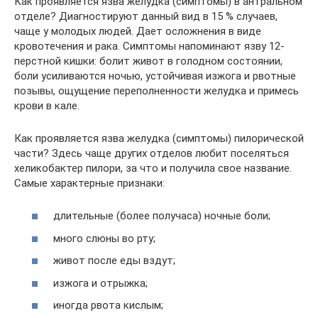
Как проявляется язва желудка (симптомы) в антральном
отделе? Диагностируют данный вид в 15 % случаев,
чаще у молодых людей. Дает осложнения в виде
кровотечения и рака. Симптомы напоминают язву 12-
перстной кишки: болит живот в голодном состоянии,
боли усиливаются ночью, устойчивая изжога и рвотные
позывы, ощущение переполненности желудка и примесь
крови в кале.
Как проявляется язва желудка (симптомы) пилорической
части? Здесь чаще других отделов любит поселяться
хеликобактер пилори, за что и получила свое название.
Самые характерные признаки:
длительные (более получаса) ночные боли;
много слюны во рту;
живот после еды вздут;
изжога и отрыжка;
иногда рвота кислым;