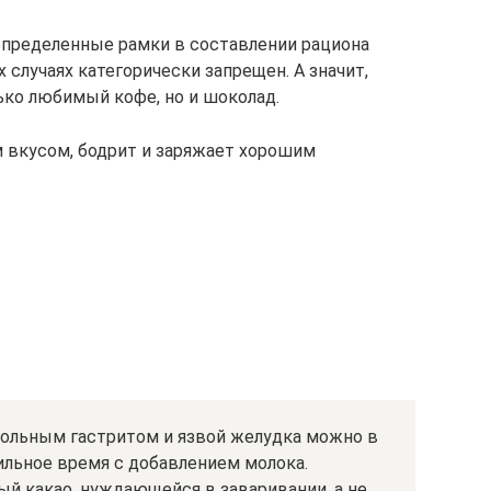
определенные рамки в составлении рациона
х случаях категорически запрещен. А значит,
ько любимый кофе, но и шоколад.
 вкусом, бодрит и заряжает хорошим
 больным гастритом и язвой желудка можно в
ильное время с добавлением молока.
й какао, нуждающейся в заваривании, а не