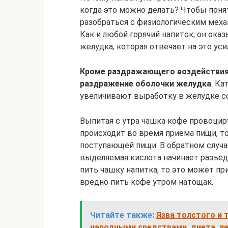
когда это можно делать? Чтобы понят
разобраться с физиологическим меха
Как и любой горячий напиток, он ок
желудка, которая отвечает на это ус
Кроме раздражающего воздействия
раздражение оболочки желудка
. Ка
увеличивают выработку в желудке с
Выпитая с утра чашка кофе провоцир
происходит во время приема пищи, то
поступающей пищи. В обратном случа
выделяемая кислота начинает разъеда
пить чашку напитка, то это может п
вредно пить кофе утром натощак.
Читайте также:
Язва толстого и 
народными средствами, диета, л