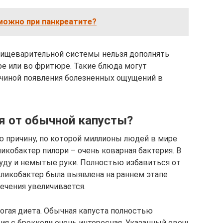
 можно при панкреатите?
 пищеварительной системы нельзя дополнять
ре или во фритюре. Такие блюда могут
ичиной появления болезненных ощущений в
я от обычной капусты?
ю причину, по которой миллионы людей в мире
ликобактер пилори – очень коварная бактерия. В
суду и немытые руки. Полностью избавиться от
еликобактер была выявлена на раннем этапе
ечения увеличивается.
огая диета. Обычная капуста полностью
ция с брокколи очень интересная. Указанный овощ