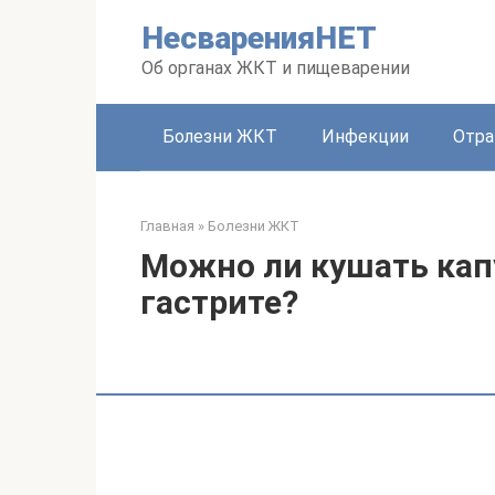
Перейти
НесваренияНЕТ
к
контенту
Об органах ЖКТ и пищеварении
Болезни ЖКТ
Инфекции
Отра
Главная
»
Болезни ЖКТ
Можно ли кушать кап
гастрите?