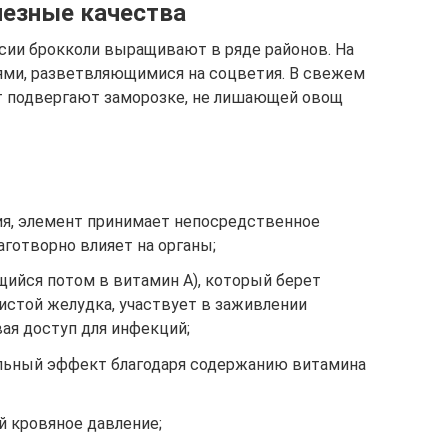
лезные качества
ссии брокколи выращивают в ряде районов. На
лями, разветвляющимися на соцветия. В свежем
кт подвергают заморозке, не лишающей овощ
я, элемент принимает непосредственное
аготворно влияет на органы;
щийся потом в витамин А), который берет
истой желудка, участвует в заживлении
ая доступ для инфекций;
льный эффект благодаря содержанию витамина
й кровяное давление;