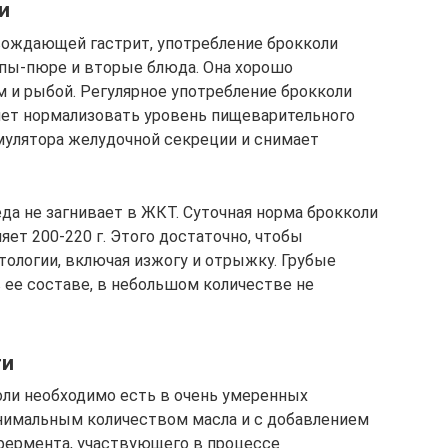
и
вождающей гастрит, употребление брокколи
супы-пюре и вторые блюда. Она хорошо
м и рыбой. Регулярное употребление брокколи
яет нормализовать уровень пищеварительного
мулятора желудочной секреции и снимает
да не загнивает в ЖКТ. Суточная норма брокколи
ет 200-220 г. Этого достаточно, чтобы
ологии, включая изжогу и отрыжку. Грубые
ее составе, в небольшом количестве не
ти
ли необходимо есть в очень умеренных
минимальным количеством масла и с добавлением
фермента, участвующего в процессе