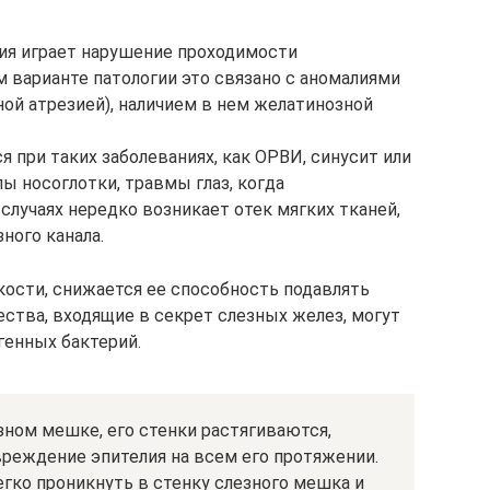
ния играет нарушение проходимости
м варианте патологии это связано с аномалиями
ной атрезией), наличием в нем желатинозной
 при таких заболеваниях, как ОРВИ, синусит или
пы носоглотки, травмы глаз, когда
случаях нередко возникает отек мягких тканей,
ного канала.
кости, снижается ее способность подавлять
ества, входящие в секрет слезных желез, могут
генных бактерий.
зном мешке, его стенки растягиваются,
реждение эпителия на всем его протяжении.
гко проникнуть в стенку слезного мешка и