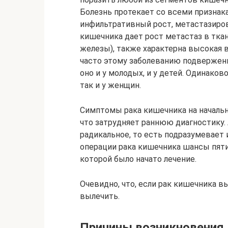
Болезнь протекает со всеми признак
инфильтративный рост, метастазиров
кишечника дает рост метастаз в ткан
железы), также характерна высокая 
часто этому заболеванию подвержены
оно и у молодых, и у детей. Одинаков
так и у женщин.
Симптомы рака кишечника на началь
что затрудняет раннюю диагностику. 
радикальное, то есть подразумевает
операции рака кишечника шансы пяти
которой было начато лечение.
Очевидно, что, если рак кишечника вы
вылечить.
Причины возникновения