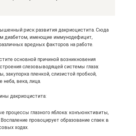
ышенный риск развития дакриоцистита. Сюда
ым диабетом, имеющие иммунодефицит,
азличных вредных факторов на работе.
стите основной причиной возникновения
 строения слезовыводящей системы глаза:
, закупорка пленкой, слизистой пробкой,
 неба, века, лица.
ины дакриоцистита:
е процессы глазного яблока: конъюнктивиты,
 Воспаление провоцирует образование спаек в
совых ходах.