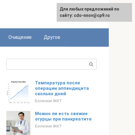
Для любых предложений по
сайту: cdo-nnov@cp9.ru
Очищение
Другое
Поиск:
Температура после
операции аппендицита
сколько дней
Болезни ЖКТ
Можно ли есть свежие
огурцы при панкреатите
Болезни ЖКТ