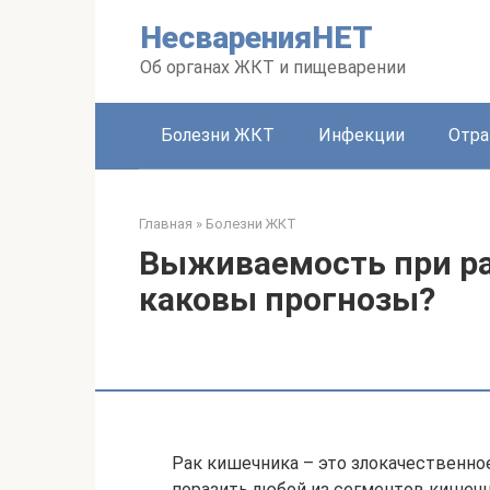
Перейти
НесваренияНЕТ
к
контенту
Об органах ЖКТ и пищеварении
Болезни ЖКТ
Инфекции
Отра
Главная
»
Болезни ЖКТ
Выживаемость при ра
каковы прогнозы?
Рак кишечника – это злокачественно
поразить любой из сегментов кишечн