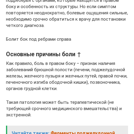
подреберья с органами, которые находятся в правом
боку и особенность их структуры. Но если симптом
повторяется неоднократно, болевые ощущения сильные,
необходимо срочно обратиться к врачу для постановки
четкого диагноза.
Болит бок под ребрами справа
Основные причины боли ↑
Как правило, боль в правом боку – признак наличия
заболеваний брюшной полости (печени, поджелудочной
железы, желчного пузыря и желчных путей, правой почки,
печеночного изгиба ободочной кишки), позвоночника,
органов грудной клетки.
Такая патология может быть терапевтической (не
требующей срочного медицинского вмешательства) и
экстренной.
Читайте также:
Ферменты поджелудочной