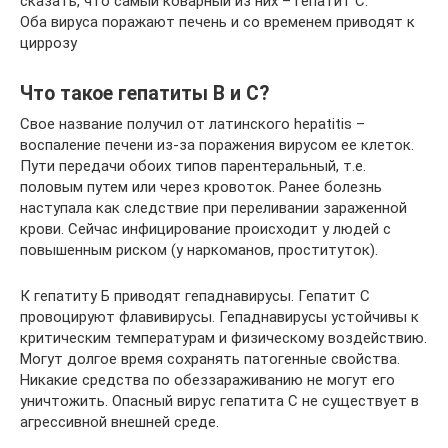
сказать, что самый коварный из них – гепатит С.
Оба вируса поражают печень и со временем приводят к
циррозу
Что такое гепатиты В и С?
Свое название получил от латинского hepatitis –
воспаление печени из-за поражения вирусом ее клеток.
Пути передачи обоих типов парентеральный, т.е.
половым путем или через кровоток. Ранее болезнь
наступала как следствие при переливании зараженной
крови. Сейчас инфицирование происходит у людей с
повышенным риском (у наркоманов, проституток).
К гепатиту Б приводят гепаднавирусы. Гепатит С
провоцируют флавивирусы. Гепаднавирусы устойчивы к
критическим температурам и физическому воздействию.
Могут долгое время сохранять патогенные свойства.
Никакие средства по обеззараживанию не могут его
уничтожить. Опасный вирус гепатита С не существует в
агрессивной внешней среде.