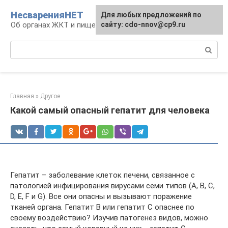
Перейти
НесваренияНЕТ
Для любых предложений по
к
Об органах ЖКТ и пищеварении
сайту: cdo-nnov@cp9.ru
контенту
Поиск:
Главная
»
Другое
Какой самый опасный гепатит для человека
Гепатит – заболевание клеток печени, связанное с
патологией инфицирования вирусами семи типов (А, В, С,
D, Е, F и G). Все они опасны и вызывают поражение
тканей органа. Гепатит В или гепатит С опаснее по
своему воздействию? Изучив патогенез видов, можно