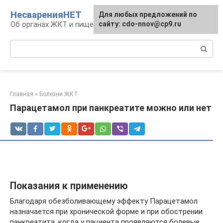
Перейти
НесваренияНЕТ
Для любых предложений по
к
Об органах ЖКТ и пищеварении
сайту: cdo-nnov@cp9.ru
контенту
Поиск:
Главная
»
Болезни ЖКТ
Парацетамол при панкреатите можно или нет
Показания к применению
Благодаря обезболивающему эффекту Парацетамол
назначается при хронической форме и при обострении
панкреатита, когда у пациента проявляются болевые