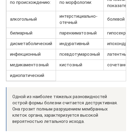
по происхождению:
по морфологии:
показателя
интерстициально-
алкогольный
болевой
отечный
билиарный
паренхиматозный
гипосекрет
дисметаболический
индуративный
ипохондрич
инфекционный
псевдотумарозный
латентный
медикаментозный
кистозный
сочетанны
идиопатический
Одной из наиболее тяжелых разновидностей
острой формы болезни считается деструктивная.
Она грозит полным разрушением мембранных
клеток органа, характеризуется высокой
вероятностью летального исхода.