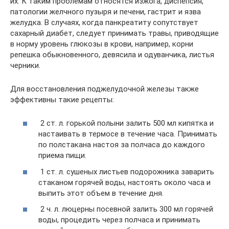
их. К таким проблемам относятся изжога, диспепсия,
патологии желчного пузыря и печени, гастрит и язва
желудка. В случаях, когда панкреатиту сопутствует
сахарный диабет, следует принимать травы, приводящие
в норму уровень глюкозы в крови, например, корни
репешка обыкновенного, девясила и одуванчика, листья
черники.
Для восстановления поджелудочной железы также
эффективны такие рецепты:
2 ст. л. горькой полыни залить 500 мл кипятка и
настаивать в термосе в течение часа. Принимать
по полстакана настоя за полчаса до каждого
приема пищи.
1 ст. л. сушеных листьев подорожника заварить
стаканом горячей воды, настоять около часа и
выпить этот объем в течение дня.
2 ч. л. люцерны посевной залить 300 мл горячей
воды, процедить через полчаса и принимать