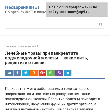
Перейти
НесваренияНЕТ
Для любых предложений по
к
Об органах ЖКТ и пищеварении
сайту: cdo-nnov@cp9.ru
контенту
Поиск:
Главная
»
Болезни ЖКТ
Лечебные травы при панкреатите
поджелудочной железы — какие пить,
рецепты и отзывы
Панкреатит – это заболевание, в ходе которого
повреждаются и постепенно разрушаются ткани
поджелудочной железы. Развитие болезни приводит к
интоксикации, нарушению функций других органов, а
иногда и летальному исходу. Комплексная терапия