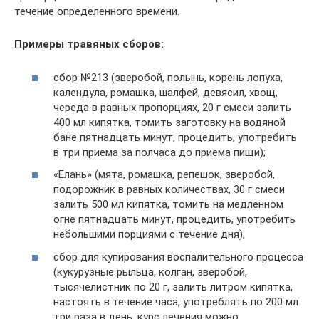
течение определенного времени.
Примеры травяных сборов:
сбор №213 (зверобой, полынь, корень лопуха,
календула, ромашка, шалфей, девясил, хвощ,
череда в равных пропорциях, 20 г смеси залить
400 мл кипятка, томить заготовку на водяной
бане пятнадцать минут, процедить, употребить
в три приема за полчаса до приема пищи);
«Елань» (мята, ромашка, репешок, зверобой,
подорожник в равных количествах, 30 г смеси
залить 500 мл кипятка, томить на медленном
огне пятнадцать минут, процедить, употребить
небольшими порциями с течение дня);
сбор для купирования воспалительного процесса
(кукурузные рыльца, колган, зверобой,
тысячелистник по 20 г, залить литром кипятка,
настоять в течение часа, употреблять по 200 мл
три раза в день, курс лечения можно