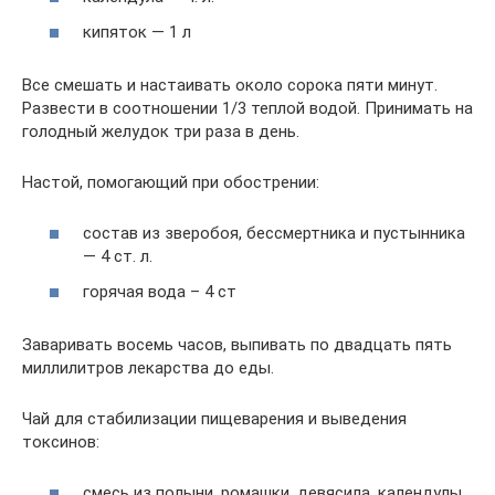
кипяток — 1 л
Все смешать и настаивать около сорока пяти минут.
Развести в соотношении 1/3 теплой водой. Принимать на
голодный желудок три раза в день.
Настой, помогающий при обострении:
состав из зверобоя, бессмертника и пустынника
— 4 ст. л.
горячая вода – 4 ст
Заваривать восемь часов, выпивать по двадцать пять
миллилитров лекарства до еды.
Чай для стабилизации пищеварения и выведения
токсинов:
смесь из полыни, ромашки, девясила, календулы