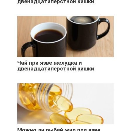
двенадцатиперстной кишки
Чай при язве желудка и
двенадцатиперстной кишки
Можно ли рыбий жир при язве