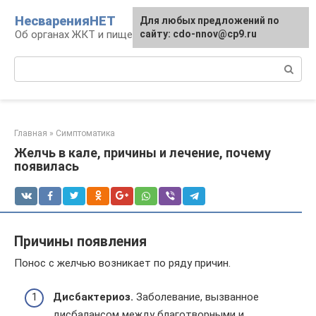
Перейти
НесваренияНЕТ
Для любых предложений по
к
Об органах ЖКТ и пищеварении
сайту: cdo-nnov@cp9.ru
контенту
Поиск:
Главная
»
Симптоматика
Желчь в кале, причины и лечение, почему
появилась
Причины появления
Понос с желчью возникает по ряду причин.
Дисбактериоз.
Заболевание, вызванное
дисбалансом между благотворными и