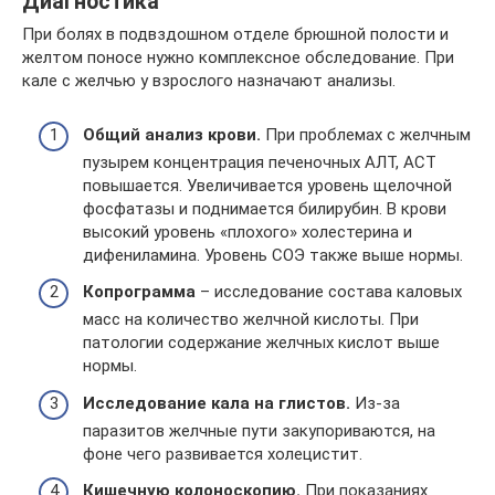
Диагностика
При болях в подвздошном отделе брюшной полости и
желтом поносе нужно комплексное обследование. При
кале с желчью у взрослого назначают анализы.
Общий анализ крови.
При проблемах с желчным
пузырем концентрация печеночных АЛТ, АСТ
повышается. Увеличивается уровень щелочной
фосфатазы и поднимается билирубин. В крови
высокий уровень «плохого» холестерина и
дифениламина. Уровень СОЭ также выше нормы.
Копрограмма
– исследование состава каловых
масс на количество желчной кислоты. При
патологии содержание желчных кислот выше
нормы.
Исследование кала на глистов.
Из-за
паразитов желчные пути закупориваются, на
фоне чего развивается холецистит.
Кишечную колоноскопию.
При показаниях