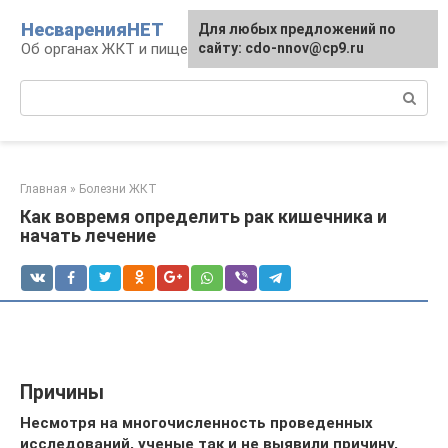
Перейти
НесваренияНЕТ
Для любых предложений по
к
Об органах ЖКТ и пищеварении
сайту: cdo-nnov@cp9.ru
контенту
Поиск:
Главная
»
Болезни ЖКТ
Как вовремя определить рак кишечника и
начать лечение
Причины
Несмотря на многочисленность проведенных
исследований, ученые так и не выявили причину,