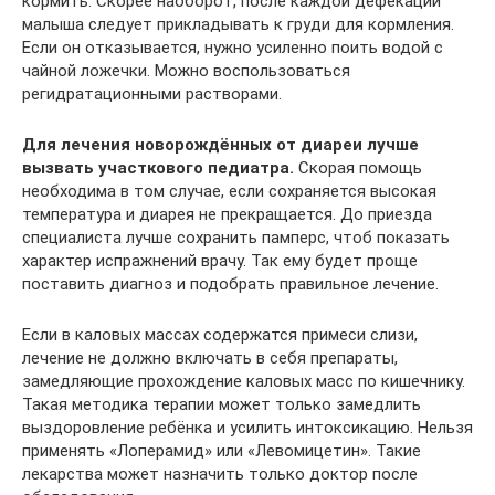
кормить. Скорее наоборот, после каждой дефекации
малыша следует прикладывать к груди для кормления.
Если он отказывается, нужно усиленно поить водой с
чайной ложечки. Можно воспользоваться
регидратационными растворами.
Для лечения новорождённых от диареи лучше
вызвать участкового педиатра.
Скорая помощь
необходима в том случае, если сохраняется высокая
температура и диарея не прекращается. До приезда
специалиста лучше сохранить памперс, чтоб показать
характер испражнений врачу. Так ему будет проще
поставить диагноз и подобрать правильное лечение.
Если в каловых массах содержатся примеси слизи,
лечение не должно включать в себя препараты,
замедляющие прохождение каловых масс по кишечнику.
Такая методика терапии может только замедлить
выздоровление ребёнка и усилить интоксикацию. Нельзя
применять «Лоперамид» или «Левомицетин». Такие
лекарства может назначить только доктор после