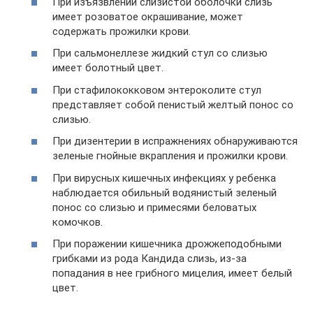
При изъязвлении слизистой оболочки слизь
имеет розоватое окрашивание, может
содержать прожилки крови.
При сальмонеллезе жидкий стул со слизью
имеет болотный цвет.
При стафилококковом энтероколите стул
представляет собой пенистый желтый понос со
слизью.
При дизентерии в испражнениях обнаруживаются
зеленые гнойные вкрапления и прожилки крови.
При вирусных кишечных инфекциях у ребенка
наблюдается обильный водянистый зеленый
понос со слизью и примесями беловатых
комочков.
При поражении кишечника дрожжеподобными
грибками из рода Кандида слизь, из-за
попадания в нее грибного мицелия, имеет белый
цвет.