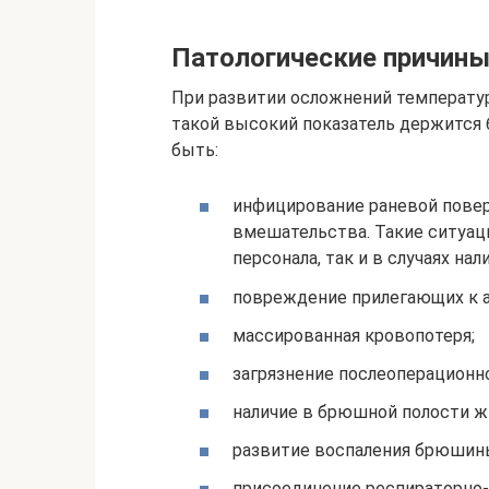
Патологические причин
При развитии осложнений температура
такой высокий показатель держится 
быть:
инфицирование раневой повер
вмешательства. Такие ситуац
персонала, так и в случаях нал
повреждение прилегающих к а
массированная кровопотеря;
загрязнение послеоперационн
наличие в брюшной полости ж
развитие воспаления брюшины
присоединение респираторно-