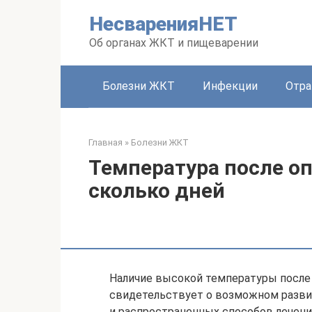
Перейти
НесваренияНЕТ
к
контенту
Об органах ЖКТ и пищеварении
Болезни ЖКТ
Инфекции
Отра
Главная
»
Болезни ЖКТ
Температура после о
сколько дней
Наличие высокой температуры после
свидетельствует о возможном разви
и распространенных способов лечения