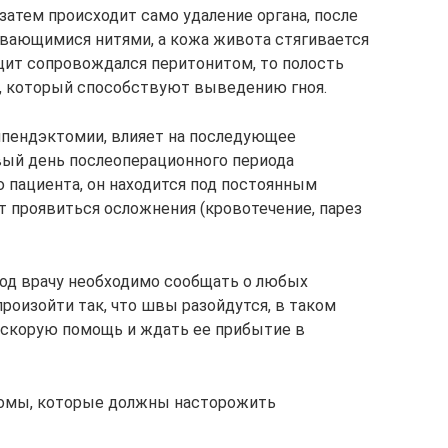
 затем происходит само удаление органа, после
ывающимися нитями, а кожа живота стягивается
ит сопровождался перитонитом, то полость
ж, который способствуют выведению гноя.
ппендэктомии, влияет на последующее
рвый день послеоперационного периода
 пациента, он находится под постоянным
т проявиться осложнения (кровотечение, парез
иод врачу необходимо сообщать о любых
роизойти так, что швы разойдутся, в таком
 скорую помощь и ждать ее прибытие в
томы, которые должны насторожить