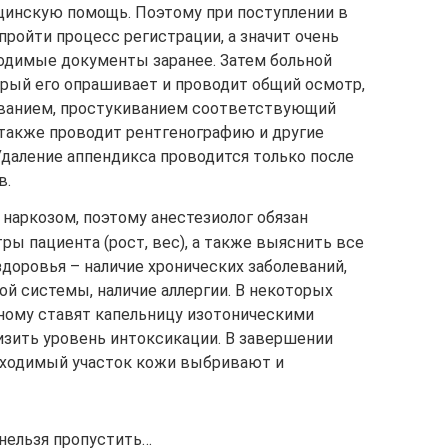
инскую помощь. Поэтому при поступлении в
ройти процесс регистрации, а значит очень
одимые документы заранее. Затем больной
орый его опрашивает и проводит общий осмотр,
анием, простукиванием соответствующий
 также проводит рентгенографию и другие
Удаление аппендикса проводится только после
в.
наркозом, поэтому анестезиолог обязан
ы пациента (рост, вес), а также выяснить все
здоровья – наличие хронических заболеваний,
й системы, наличие аллергии. В некоторых
ьному ставят капельницу изотоническими
изить уровень интоксикации. В завершении
бходимый участок кожи выбривают и
 нельзя пропустить…