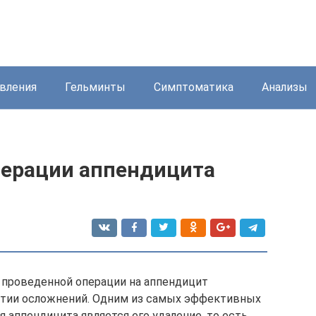
вления
Гельминты
Симптоматика
Анализы
перации аппендицита
 проведенной операции на аппендицит
тии осложнений. Одним из самых эффективных
 аппендицита является его удаление, то есть