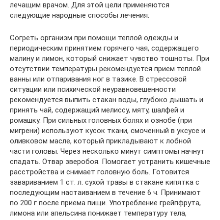
лечащим врачом. Для этой цели применяются
следующие народные способы лечения:
Согреть организм при помощи теплой одежды и
периодическим принятием горячего чая, содержащего
малину и лимон, который снижает чувство тошноты. При
отсутствии температуры рекомендуется прием теплой
ванны или отпаривания ног в тазике. В стрессовой
ситуации или психической неуравновешенности
рекомендуется выпить стакан воды, глубоко дышать и
принять чай, содержащий мелиссу, мяту, шалфей и
ромашку. При сильных головных болях и ознобе (при
мигрени) используют кусок ткани, смоченный в уксусе и
оливковом масле, который прикладывают к лобной
части головы. Через несколько минут симптомы начнут
спадать. Отвар зверобоя. Помогает устранить кишечные
расстройства и снимает головную боль. Готовится
завариванием 1 ст. л. сухой травы в стакане кипятка с
последующим настаиванием в течение 6 ч. Принимают
по 200 г после приема пищи. Употребление грейпфрута,
лимона или апельсина понижает температуру тела,