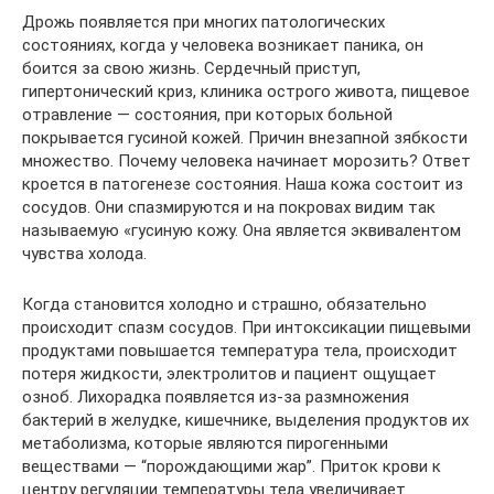
Дрожь появляется при многих патологических
состояниях, когда у человека возникает паника, он
боится за свою жизнь. Сердечный приступ,
гипертонический криз, клиника острого живота, пищевое
отравление — состояния, при которых больной
покрывается гусиной кожей. Причин внезапной зябкости
множество. Почему человека начинает морозить? Ответ
кроется в патогенезе состояния. Наша кожа состоит из
сосудов. Они спазмируются и на покровах видим так
называемую «гусиную кожу. Она является эквивалентом
чувства холода.
Когда становится холодно и страшно, обязательно
происходит спазм сосудов. При интоксикации пищевыми
продуктами повышается температура тела, происходит
потеря жидкости, электролитов и пациент ощущает
озноб. Лихорадка появляется из-за размножения
бактерий в желудке, кишечнике, выделения продуктов их
метаболизма, которые являются пирогенными
веществами — “порождающими жар”. Приток крови к
центру регуляции температуры тела увеличивает