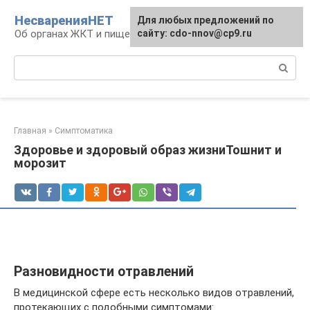
Перейти
НесваренияНЕТ
Для любых предложений по
к
Об органах ЖКТ и пищеварении
сайту: cdo-nnov@cp9.ru
контенту
Поиск:
Главная
»
Симптоматика
Здоровье и здоровый образ жизниТошнит и
морозит
Разновидности отравлений
В медицинской сфере есть несколько видов отравлений,
протекающих с подобными симптомами: