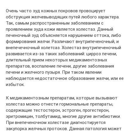
Очень часто зуд кожных покровов провоцирует
обструкция желчевыводящих путей любого характера.
Так, самым распространенным заболеванием с
проявлением зуда кожи является холестаз. Данный
печеночный зуд объясняется нарушением оттока, либо
формирования желчи. Различают внутрипеченочный, и
внепечечночный холетсаз. Холестаз внутрипеченочный
развивается из-за таких заболеваний: цирроз печени,
длительный прием некоторых медикаментозных
препаратов, воспаление печени, другие заболевания
печени и желчного пузыря. При таком явлении
наблюдается недостаточное образование желчи, или ее
избыток.
К медикаментозным препаратам, которые вызывают
холестаз можно отнести гормональные препараты,
содержащие тестостерон, эстроген, прогестерон,
эритромицин, толбутамид, многие другие антибиотики.
При внепеченочном холестазе диагностируется
закупорка желчных протоков. Данная патология может