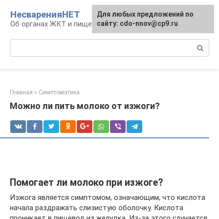
Перейти
НесваренияНЕТ
Для любых предложений по
к
Об органах ЖКТ и пищеварении
сайту: cdo-nnov@cp9.ru
контенту
Поиск:
Главная
»
Симптоматика
Можно ли пить молоко от изжоги?
Помогает ли молоко при изжоге?
Изжога является симптомом, означающим, что кислота
начала раздражать слизистую оболочку. Кислота
проникает в пищевод из желудка. Из-за этого случается