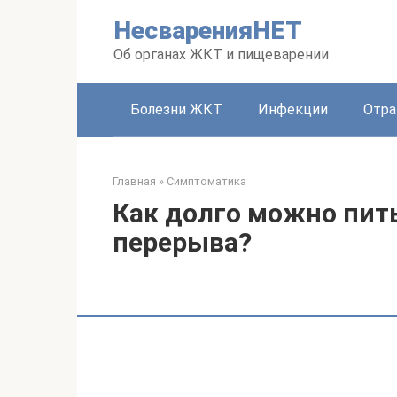
Перейти
НесваренияНЕТ
к
контенту
Об органах ЖКТ и пищеварении
Болезни ЖКТ
Инфекции
Отра
Главная
»
Симптоматика
Как долго можно пить
перерыва?