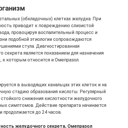
рганизм
етальных (обкладочных) клетках желудка. При
тность приводит к повреждению слизистой
вода, провоцируя воспалительный процесс и
езни подобной этиологии сопровождаются
ушениями стула. Диагностированная
 секрета является показанием для назначения
 к которым относится и Омепразол.
ируется в выводящих канальцах этих клеток и на
ечную стадию образования кислоты. Регулярный
 стойкого снижения кислотности желудочного
тных симптомов. Действие препарата начинается
и продолжается до 24 часов.
тность желудочного секрета, Омепразол