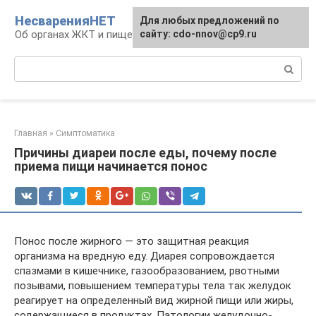
Перейти
НесваренияНЕТ
Для любых предложений по
к
Об органах ЖКТ и пищеварении
сайту: cdo-nnov@cp9.ru
контенту
Поиск:
Главная
»
Симптоматика
Причины диареи после еды, почему после
приема пищи начинается понос
Понос после жирного — это защитная реакция
организма на вредную еду. Диарея сопровождается
спазмами в кишечнике, газообразованием, рвотными
позывами, повышением температуры тела так желудок
реагирует на определенный вид жирной пищи или жиры,
содержащиеся в продуктах. Патологии желудочно-