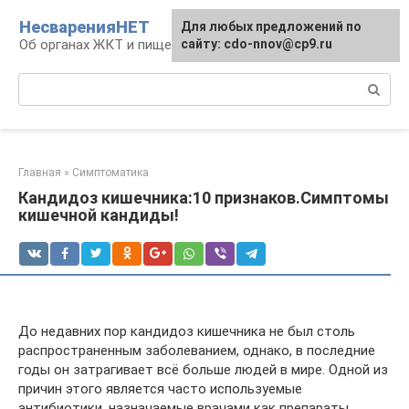
Перейти
НесваренияНЕТ
Для любых предложений по
к
Об органах ЖКТ и пищеварении
сайту: cdo-nnov@cp9.ru
контенту
Поиск:
Главная
»
Симптоматика
Кандидоз кишечника:10 признаков.Симптомы
кишечной кандиды!
До недавних пор кандидоз кишечника не был столь
распространенным заболеванием, однако, в последние
годы он затрагивает всё больше людей в мире. Одной из
причин этого является часто используемые
антибиотики, назначаемые врачами как препараты