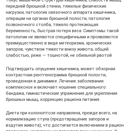
тонус мышечной структуры кишечника, слабость мышц
передней брюшной стенки, тяжелые физические
нагрузки, патология связочного аппарата кишечника,
операции на органах брюшной полости, патология
позвоночного столба, тяжело протекающая
беременность, быстрая потеря веса. Симптомы такой
патологии не являются специфичными и проявляются
преимущественно в виде метеоризма, хронических
запоров, чувством тяжести внизу живота, общей
слабостью, реже — тошнотой, не обильной рвотой.
Подтвердить опущение кишечника, может обзорная
контрастная рентгенограмма брюшной полости,
проведенная в динамике. Лечение заболевания
комплексное и включает ношение специального
бандажа, гимнастические упражнения для укрепления
брюшных мышц, коррекцию рациона питания.
Диета при колоноптозе направлена, прежде всего, на
нормализацию стула (предотвращение запоров и
вздутия живота), что достигается включением в рацион