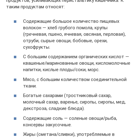
продуктов, усиливающих перистальтику кишечника. К
таким продуктам относят:
Содержащие большое количество пищевых
волокон — хлеб грубого помола, крупы
(гречневая, пшено, ячневая, овсяная, перловая),
отруби, сырые овощи, бобовые, орехи,
сухофрукты.
С большим содержанием органических кислот —
квашеные/маринованные овощи, кисломолочные
напитки, кислые плоды/соки, морс.
Мясо, с большим количеством соединительной
ткани.
Богатые сахарами (тростниковый сахар,
молочный сахар, варенье, сиропы, сиропы, мед,
декстроза, сладкие блюда).
Содержащие соль — соленые овощи/рыба,
консервы закусочные.
Жиры (сметана/сливки), употребляемые в