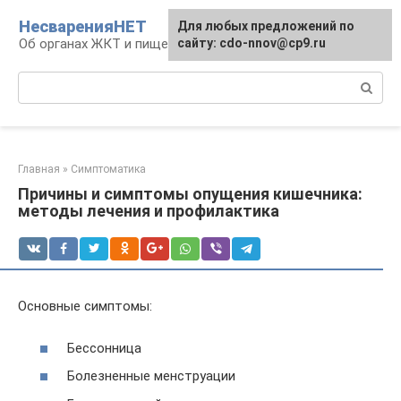
Перейти
НесваренияНЕТ
Для любых предложений по
к
Об органах ЖКТ и пищеварении
сайту: cdo-nnov@cp9.ru
контенту
Поиск:
Главная
»
Симптоматика
Причины и симптомы опущения кишечника:
методы лечения и профилактика
Основные симптомы:
Бессонница
Болезненные менструации