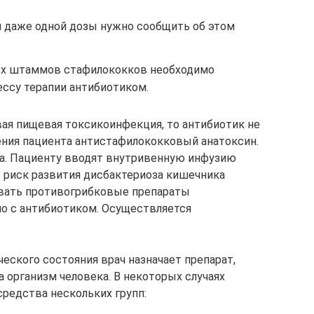
м даже одной дозы нужно сообщить об этом
ых штаммов стафилококков необходимо
ессу терапии антибиотиком.
ая пищевая токсикоинфекция, то антибиотик не
чения пациента антистафилококковый анатоксин.
а. Пациенту вводят внутривенную инфузию
ь риск развития дисбактериоза кишечника
вать противогрибковые препараты
но с антибиотиком. Осуществляется
ческого состояния врач назначает препарат,
 организм человека. В некоторых случаях
редства нескольких групп: