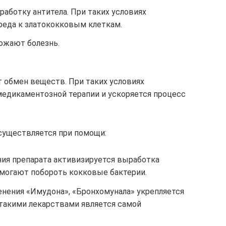
аботку антитела. При таких условиях
реда к златококковым клеткам.
ожают болезнь.
 обмен веществ. При таких условиях
едикаментозной терапии и ускоряется процесс
существляется при помощи:
ния препарата активизируется выработка
омогают побороть кокковые бактерии.
енения «Имудона», «Бронхомунала» укрепляется
такими лекарствами является самой