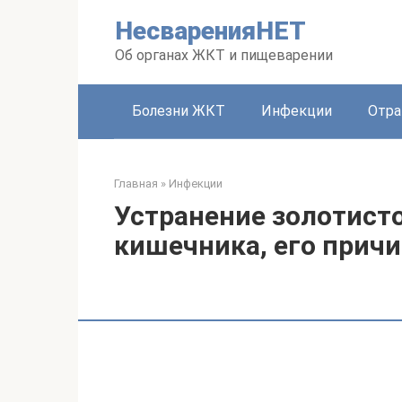
Перейти
НесваренияНЕТ
к
контенту
Об органах ЖКТ и пищеварении
Болезни ЖКТ
Инфекции
Отра
Главная
»
Инфекции
Устранение золотист
кишечника, его прич