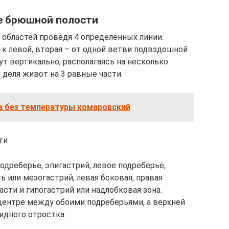
е брюшной полости
 областей проведя 4 определенных линии.
 к левой, вторая – от одной ветви подвздошной
ут вертикально, располагаясь на несколько
 деля живот на 3 равные части.
а без температуры комаровский
ти
подреберье, эпигастрий, левое подреберье,
ь или мезогастрий, левая боковая, правая
сти и гипогастрий или надлобковая зона.
 центре между обоими подреберьями, а верхней
идного отростка.