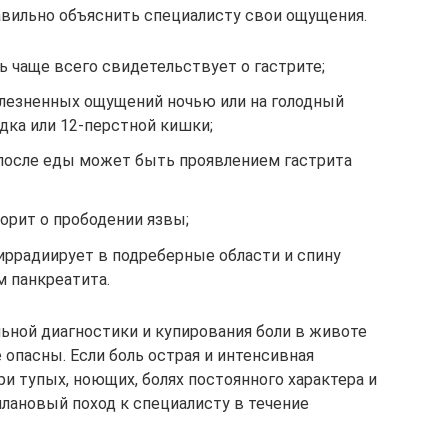
равильно объяснить специалисту свои ощущения.
ь чаще всего свидетельствует о гастрите;
олезненных ощущений ночью или на голодный
дка или 12-перстной кишки;
 после еды может быть проявлением гастрита
ворит о прободении язвы;
иррадиирует в подреберные области и спину
 панкреатита.
ной диагностики и купирования боли в животе
 опасны. Если боль острая и интенсивная
и тупых, ноющих, болях постоянного характера и
плановый поход к специалисту в течение