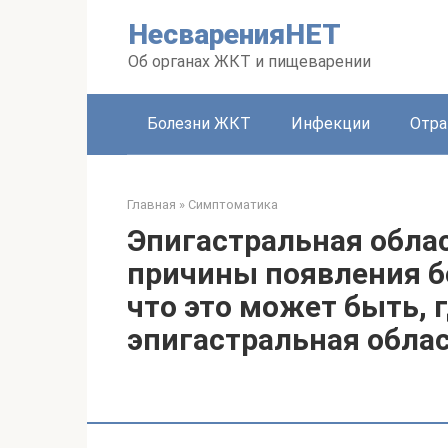
Перейти
НесваренияНЕТ
к
контенту
Об органах ЖКТ и пищеварении
Болезни ЖКТ
Инфекции
Отра
Главная
»
Симптоматика
Эпигастральная облас
причины появления бо
что это может быть, 
эпигастральная обла