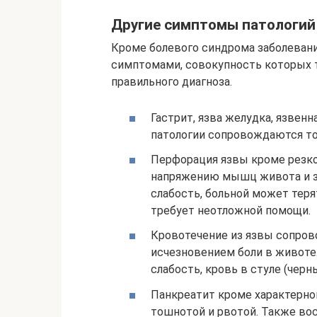
Другие симптомы патологий
Кроме болевого синдрома заболеван
симптомами, совокупность которых т
правильного диагноза.
Гастрит, язва желудка, язвенн
патологии сопровождаются то
Перфорация язвы кроме резко
напряжению мышц живота и за
слабость, больной может тер
требует неотложной помощи.
Кровотечение из язвы сопро
исчезновением боли в животе.
слабость, кровь в стуле (черн
Панкреатит кроме характерн
тошнотой и рвотой. Также во