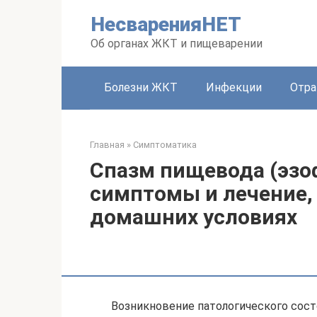
Перейти
НесваренияНЕТ
к
контенту
Об органах ЖКТ и пищеварении
Болезни ЖКТ
Инфекции
Отра
Главная
»
Симптоматика
Спазм пищевода (эзо
симптомы и лечение, 
домашних условиях
Возникновение патологического сост