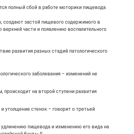
тся полный сбой в работе моторики пищевода.
о, создают застой пищевого содержимого в
ю верхней части и появлению воспалительного
вие развития разных стадий патологического
тологического заболевания – изменений не
м, происходит на второй ступени развития
и утолщение стенок – говорит о третьей
к удлинению пищевода и изменению его вида на
нглийской буквы S.