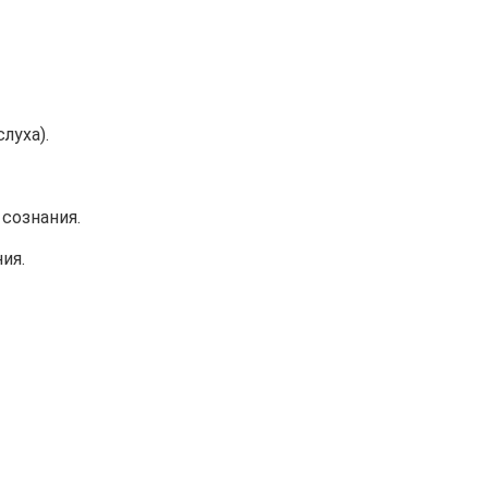
луха).
сознания.
ия.