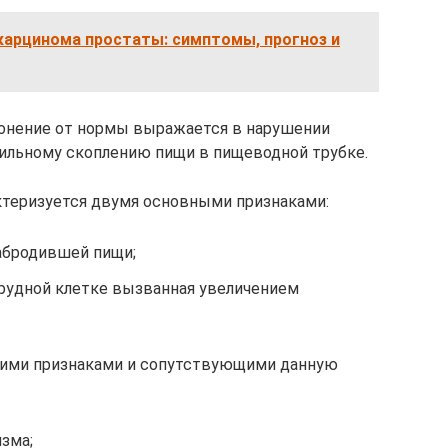
карцинома простаты: симптомы, прогноз и
лонение от нормы выражается в нарушении
обильному скоплению пищи в пищеводной трубке.
ктеризуется двумя основными признаками:
забродившей пищи;
грудной клетке вызванная увеличением
ими признаками и сопутствующими данную
изма;