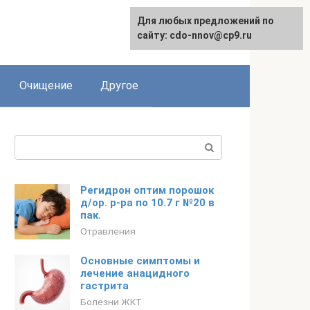
Для любых предложений по
сайту: cdo-nnov@cp9.ru
Очищение
Другое
Поиск:
Регидрон оптим порошок
д/ор. р-ра по 10.7 г №20 в
пак.
Отравления
Основные симптомы и
лечение анацидного
гастрита
Болезни ЖКТ