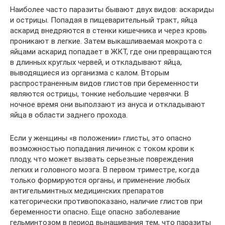
Наиболее часто паразиты бывают двух видов: аскариды
и острицы. Попадая в пищеварительный тракт, яйца
аскарид внедряются в стенки кишечника и через кровь
проникают в легкие. Затем выкашливаемая мокрота с
яйцами аскарид попадает в ЖКТ, где они превращаются
в длинных круглых червей, и откладывают яйца,
выводящиеся из организма с калом. Вторым
распространенным видов глистов при беременности
являются острицы, тонкие небольшие червячки. В
ночное время они выползают из ануса и откладывают
яйца в области заднего прохода.
Если у женщины «в положении» глисты, это опасно
возможностью попадания личинок с током крови к
плоду, что может вызвать серьезные повреждения
легких и головного мозга. В первом триместре, когда
только формируются органы, и применение любых
антигельминтных медицинских препаратов
категорически противопоказано, наличие глистов при
беременности опасно. Еще опасно заболевание
гельминтозом в период вынашивания тем, что паразиты