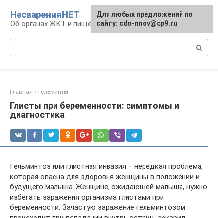
Перейти
НесваренияНЕТ
Для любых предложений по
к
Об органах ЖКТ и пищеварении
сайту: cdo-nnov@cp9.ru
контенту
Поиск:
Главная
»
Гельминты
Глисты при беременности: симптомы и
диагностика
Гельминтоз или глистная инвазия – нередкая проблема,
которая опасна для здоровья женщины в положении и
будущего малыша. Женщине, ожидающей малыша, нужно
избегать заражения организма глистами при
беременности. Зачастую заражение гельминтозом
происходит при попадании внутрь остриц, аскарид,