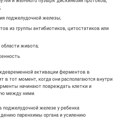
тей и желчного пузыря: дискинезия протоков,
;
ия поджелудочной железы;
ов из группы антибиотиков, цитостатиков или
области живота;
женность.
еждевременной активации ферментов в
т в тот момент, когда они располагаются внутри
ерменты начинают повреждать клетки и
ую между ними.
в поджелудочной железе у ребенка
дению паренхимы органа и усилению