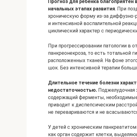
Прогноз для ребенка благоприятен в
начальных этапах развития
. При по
хроническую форму из-за диффузно-
и интенсивной воспалительной реакци
циклический характер с периодическ
При прогрессировании патологии в о
панкреонекроза, то есть тотальной 
расположенных тканей. На фоне этог
шок. Без интенсивной терапии больш
Длительное течение болезни харак
недостаточностью.
Поджелудочная ж
содержащий ферменты, необходимые 
приводит к диспепсическим расстройс
не перевариваются и не всасываются
У детей с хроническим панкреатитом
как орган содержит клетки, выделяю