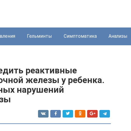
вления
Гельминты
Симптоматика
Анализы
редить реактивные
чной железы у ребенка.
ных нарушений
езы