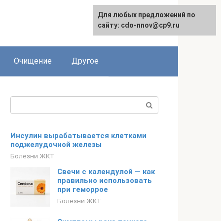
Для любых предложений по
сайту: cdo-nnov@cp9.ru
Очищение
Другое
Поиск:
Инсулин вырабатывается клетками
поджелудочной железы
Болезни ЖКТ
Свечи с календулой — как
правильно использовать
при геморрое
Болезни ЖКТ