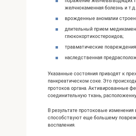
поражение желчевыводящих пу
желчнокаменная болезнь и т.д.
врожденные аномалии строен
длительный прием медикамент
глюкокортикостероидов;
травматические повреждения 
наследственная предрасполо
Указанные состояния приводят к пр
панкреатическом соке. Это происходи
протоков органа. Активированные ф
соединительную ткань, расположенн
В результате протоковые изменения 
способствуют еще большему повреж
воспаления.