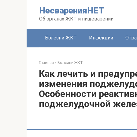
Перейти
НесваренияНЕТ
к
контенту
Об органах ЖКТ и пищеварении
Болезни ЖКТ
Инфекции
Отра
Главная
»
Болезни ЖКТ
Как лечить и предуп
изменения поджелудо
Особенности реактив
поджелудочной жел