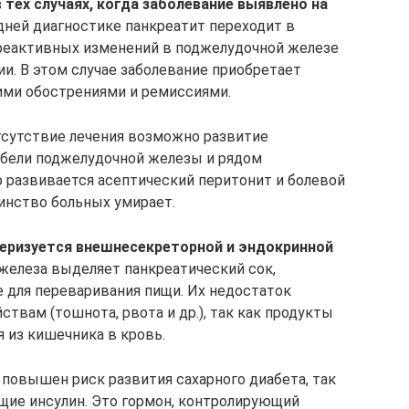
 тех случаях, когда заболевание выявлено на
здней диагностике панкреатит переходит в
реактивных изменений в поджелудочной железе
и. В этом случае заболевание приобретает
ими обострениями и ремиссиями.
тсутствие лечения возможно развитие
гибели поджелудочной железы и рядом
о развивается асептический перитонит и болевой
инство больных умирает.
теризуется внешнесекреторной и эндокринной
елеза выделяет панкреатический сок,
для переваривания пищи. Их недостаток
твам (тошнота, рвота и др.), так как продукты
 из кишечника в кровь.
 повышен риск развития сахарного диабета, так
щие инсулин. Это гормон, контролирующий