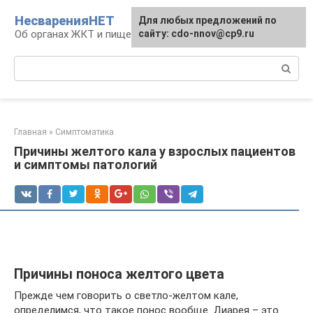
Перейти
НесваренияНЕТ
Для любых предложений по
к
Об органах ЖКТ и пищеварении
сайту: cdo-nnov@cp9.ru
контенту
Поиск:
Главная
»
Симптоматика
Причины желтого кала у взрослых пациентов
и симптомы патологий
Причины поноса желтого цвета
Прежде чем говорить о светло-желтом кале,
определимся, что такое понос вообще. Диарея – это