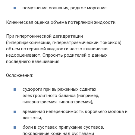
помутнение сознания, редкое моргание.
Клиническая оценка объема потерянной жидкости.
При гипертонической дегидратации
(гиперпирексический, гипернатриемический токсикоз)
объем потерянной жидкости часто клинически
недооценивают. Спросить родителей о данных
последнего взвешивания.
Осложнения:
судороги при выраженных сдвигах
электролитного баланса (например,
гипернатриемия, гипонатриемия);
временная непереносимость коровьего молока и
лактозы;
боли в суставах, припухание суставов,
покраснение кожи над суставами