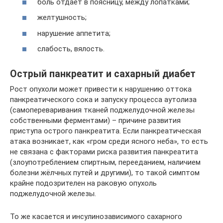
боль отдает в поясницу, между лопатками;
желтушность;
нарушение аппетита;
слабость, вялость.
Острый панкреатит и сахарный диабет
Рост опухоли может привести к нарушению оттока
панкреатического сока и запуску процесса аутолиза
(самопереваривания тканей поджелудочной железы
собственными ферментами) – причине развития
приступа острого панкреатита. Если панкреатическая
атака возникает, как «гром среди ясного неба», то есть
не связана с факторами риска развития панкреатита
(злоупотреблением спиртным, перееданием, наличием
болезни жёлчных путей и другими), то такой симптом
крайне подозрителен на раковую опухоль
поджелудочной железы.
То же касается и инсулинозависимого сахарного