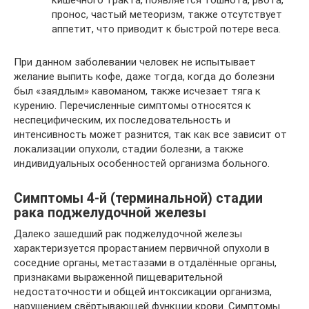
кишечного тракта, появляется тошнота, рвота,
пронос, частый метеоризм, также отсутствует
аппетит, что приводит к быстрой потере веса.
При данном заболевании человек не испытывает
желание выпить кофе, даже тогда, когда до болезни
был «заядлым» кавоманом, также исчезает тяга к
курению. Перечисленные симптомы относятся к
неспецифическим, их последовательность и
интенсивность может разнится, так как все зависит от
локализации опухоли, стадии болезни, а также
индивидуальных особенностей организма больного.
Симптомы 4-й (терминальной) стадии
рака поджелудочной железы
Далеко зашедший рак поджелудочной железы
характеризуется прорастанием первичной опухоли в
соседние органы, метастазами в отдалённые органы,
признаками выраженной пищеварительной
недостаточности и общей интоксикации организма,
нарушением свёртывающей функции крови. Симптомы