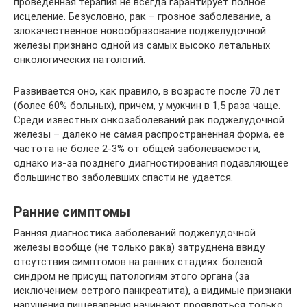
проведенная терапия не всегда гарантирует полное
исцеление. Безусловно, рак – грозное заболевание, а
злокачественное новообразование поджелудочной
железы признано одной из самых высоко летальных
онкологических патологий.
Развивается оно, как правило, в возрасте после 70 лет
(более 60% больных), причем, у мужчин в 1,5 раза чаще.
Среди известных онкозаболеваний рак поджелудочной
железы – далеко не самая распространенная форма, ее
частота не более 2-3% от общей заболеваемости,
однако из-за позднего диагностирования подавляющее
большинство заболевших спасти не удается.
Ранние симптомы
Ранняя диагностика заболеваний поджелудочной
железы вообще (не только рака) затруднена ввиду
отсутствия симптомов на ранних стадиях: болевой
синдром не присущ патологиям этого органа (за
исключением острого панкреатита), а видимые признаки
нарушения пищеварения начинают проявляться только