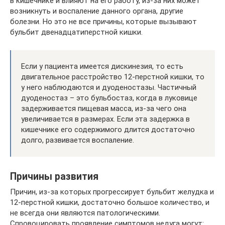
в кишечнике и влияют на его работу, из-за них может
возникнуть и воспаление данного органа, другие
болезни. Но это не все причины, которые вызывают
бульбит двенадцатиперстной кишки.
Если у пациента имеется дискинезия, то есть
двигательное расстройство 12-перстной кишки, то
у него наблюдаются и дуоденостазы. Частичный
дуоденостаз – это бульбостаз, когда в луковице
задерживается пищевая масса, из-за чего она
увеличивается в размерах. Если эта задержка в
кишечнике его содержимого длится достаточно
долго, развивается воспаление.
Причины развития
Причин, из-за которых прогрессирует бульбит желудка и
12-перстной кишки, достаточно большое количество, и
не всегда они являются патологическими.
Спровоцировать проявление симптомов недуга могут: