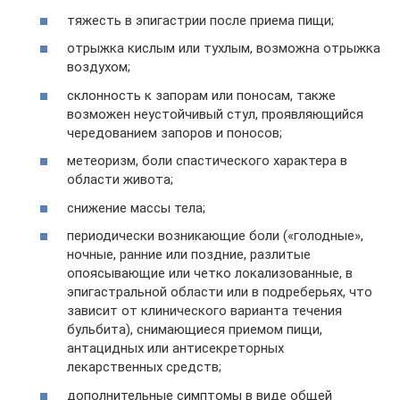
тяжесть в эпигастрии после приема пищи;
отрыжка кислым или тухлым, возможна отрыжка
воздухом;
склонность к запорам или поносам, также
возможен неустойчивый стул, проявляющийся
чередованием запоров и поносов;
метеоризм, боли спастического характера в
области живота;
снижение массы тела;
периодически возникающие боли («голодные»,
ночные, ранние или поздние, разлитые
опоясывающие или четко локализованные, в
эпигастральной области или в подреберьях, что
зависит от клинического варианта течения
бульбита), снимающиеся приемом пищи,
антацидных или антисекреторных
лекарственных средств;
дополнительные симптомы в виде общей