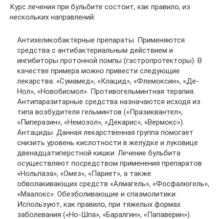
Курс лечения при бульбите состоит, как правило, из
нескольких направлений:
Антихеликобактерные препараты. Применяются
средства с антибактериальным действием и
ингибиторы протонной помпы (гастропротекторы). В
качестве примера можно привести следующие
лекарства: «Сумамед», «Клацид», «Флемоксин», «Де-
Нол», «Новобисмол». Противогельминтная терапия.
Антипаразитарные средства назначаются исходя из
типа возбудителя гельминтов («Празиквантел»,
«Пиперазин», «Немозол», «Декарис», «Вермокс»).
Антациды. Данная лекарственная группа помогает
снизить уровень кислотности в желудке и луковице
двенадцатиперстной кишки. Лечение бульбита
осуществляют посредством применения препаратов
«Нольпаза», «Омез», «Париет», а также
обволакивающих средств «Алмагель», «Фосфалюгель»,
«Маалокс». Обезболивающие и спазмолитики.
Используют, как правило, при тяжелых формах
заболевания («Но-Шпа», «Баралгин», «Папаверин»).