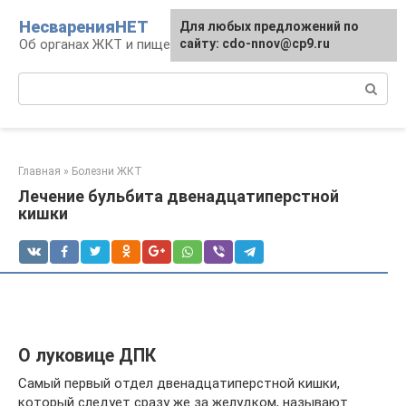
Перейти
НесваренияНЕТ
Для любых предложений по
к
Об органах ЖКТ и пищеварении
сайту: cdo-nnov@cp9.ru
контенту
Поиск:
Главная
»
Болезни ЖКТ
Лечение бульбита двенадцатиперстной
кишки
О луковице ДПК
Самый первый отдел двенадцатиперстной кишки,
который следует сразу же за желудком, называют