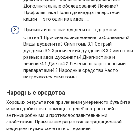
Дополнительные обследования6 Лечение7
Профилактика Полип двенадцатиперстной
кишки — это один из видов……
Причины и лечение дуоденита Cодержание
статьи:1 Причины возникновения заболевания2
Виды дуоденита3 Симптомы3.1 Острый
дуоденит3.2 Хронический дуоденит3.3 Симптомы
разных видов дуоденита4 Диагностика и
лечение4.1 Диета4.2 Лечение лекарственными
препаратами4.3 Народные средства Часто
встречаются симптомы……
Народные средства
Хороших результатов при лечении умеренного бульбита
можно добиться с помощью целебных растений с
антимикробными и противовоспалительными
свойствами. Применение рецептов нетрадиционной
медицины нужно сочетать с терапией.