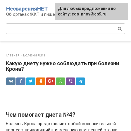
Перейти
НесваренияНЕТ
Для любых предложений по
к
Об органах ЖКТ и пищеварении
сайту: cdo-nnov@cp9.ru
контенту
Поиск:
Главная
»
Болезни ЖКТ
Какую диету нужно соблюдать при болезни
Крона?
Чем помогает диета №4?
Болезнь Крона представляет собой воспалительный
процесс, приводящий к изменению внутренней стенки