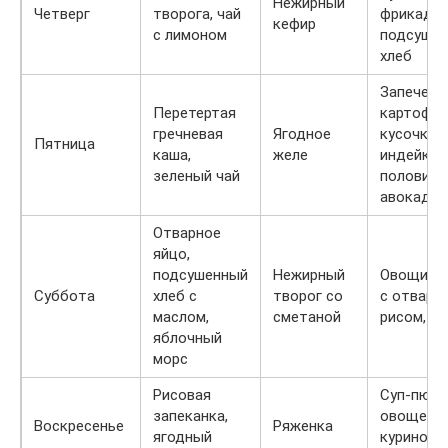
Нежирный
Четверг
творога, чай
фрикадел
кефир
с лимоном
подсуше
хлеб
Запеченн
Перетертая
картофел
гречневая
Ягодное
кусочкам
Пятница
каша,
желе
индейки,
зеленый чай
половинк
авокадо
Отварное
яйцо,
подсушенный
Нежирный
Овощи на
Суббота
хлеб с
творог со
с отварн
маслом,
сметаной
рисом, ки
яблочный
морс
Рисовая
Суп-пюре
запеканка,
овощей и
Воскресенье
Ряженка
ягодный
куриной г