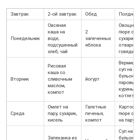
Завтрак
2-ой завтрак
Обед
Полдник
Овсяная
Овощной 
каша на
2
пюре с
Понедельник
воде,
запеченных
сухарикам
подсушенный
яблока
отварная
хлеб, чай
говядина
Вермише
Рисовая
суп на в
каша со
бульоне,
Вторник
сливочным
йогурт
паровые
маслом,
куриные
компот
котлеты
Омлет на
Галетные
Картофе
Среда
пару, сухарик,
печенья,
пюре с р
кисель
компот
на пару
Суп на к
Запеканка из
бульоне 