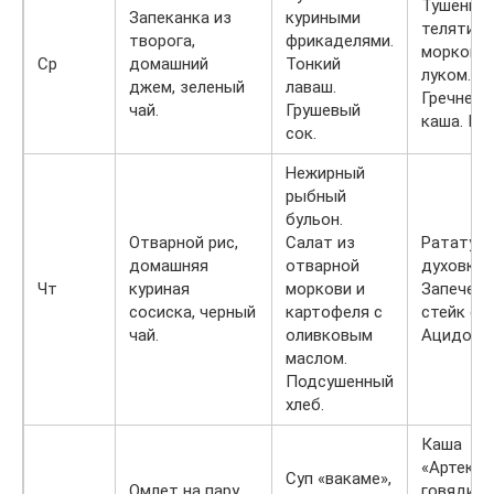
Тушенна
Запеканка из
куриными
телятина
творога,
фрикаделями.
морковь
Ср
домашний
Тонкий
луком.
джем, зеленый
лаваш.
Гречнева
чай.
Грушевый
каша. Ке
сок.
Нежирный
рыбный
бульон.
Отварной рис,
Салат из
Рататуй 
домашняя
отварной
духовке.
Чт
куриная
моркови и
Запечен
сосиска, черный
картофеля с
стейк сем
чай.
оливковым
Ацидофи
маслом.
Подсушенный
хлеб.
Каша
«Артек»,
Суп «вакаме»,
Омлет на пару,
говядина