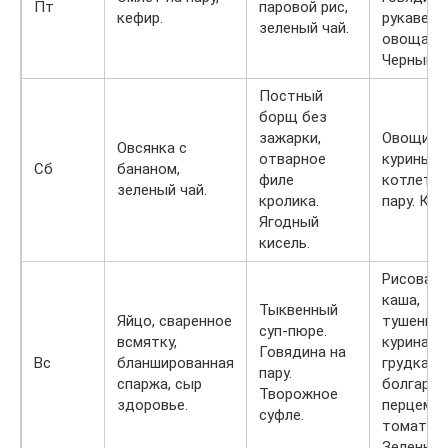
Пт
паровой рис,
кефир.
рукаве с
зеленый чай.
овощами
Черный ч
Постный
борщ без
зажарки,
Овощи и
Овсянка с
отварное
куриные
Сб
бананом,
филе
котлеты 
зеленый чай.
кролика.
пару. Кеф
Ягодный
кисель.
Рисовая
каша,
Тыквенный
Яйцо, сваренное
тушенна
суп-пюре.
всмятку,
куриная
Говядина на
Вс
бланшированная
грудка с
пару.
спаржа, сыр
болгарск
Творожное
здоровье.
перцем и
суфле.
томатами
Зеленый 