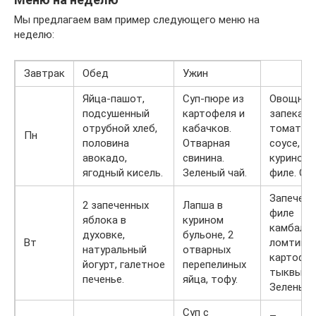
Мы предлагаем вам пример следующего меню на
неделю:
Завтрак
Обед
Ужин
Яйца-пашот,
Суп-пюре из
Овощная
подсушенный
картофеля и
запеканк
отрубной хлеб,
кабачков.
томатно
Пн
половина
Отварная
соусе,
авокадо,
свинина.
куриное
ягодный кисель.
Зеленый чай.
филе. Сок
Запеченн
2 запеченных
Лапша в
филе
яблока в
курином
камбалы 
духовке,
бульоне, 2
Вт
ломтика
натуральный
отварных
картофел
йогурт, галетное
перепелиных
тыквы.
печенье.
яйца, тофу.
Зеленый 
Суп с