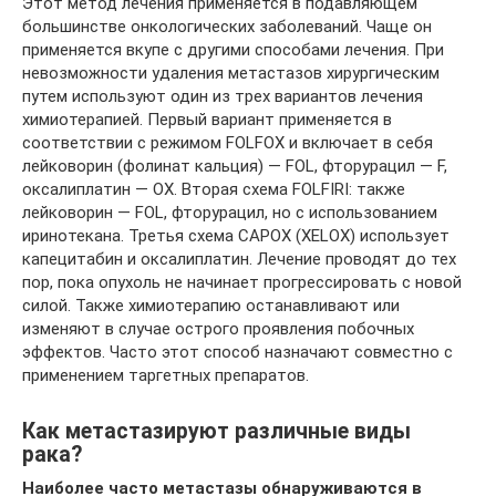
Этот метод лечения применяется в подавляющем
большинстве онкологических заболеваний. Чаще он
применяется вкупе с другими способами лечения. При
невозможности удаления метастазов хирургическим
путем используют один из трех вариантов лечения
химиотерапией. Первый вариант применяется в
соответствии с режимом FOLFOX и включает в себя
лейковорин (фолинат кальция) — FOL, фторурацил — F,
оксалиплатин — OX. Вторая схема FOLFIRI: также
лейковорин — FOL, фторурацил, но с использованием
иринотекана. Третья схема CAPOX (XELOX) использует
капецитабин и оксалиплатин. Лечение проводят до тех
пор, пока опухоль не начинает прогрессировать с новой
силой. Также химиотерапию останавливают или
изменяют в случае острого проявления побочных
эффектов. Часто этот способ назначают совместно с
применением таргетных препаратов.
Как метастазируют различные виды
рака?
Наиболее часто метастазы обнаруживаются в