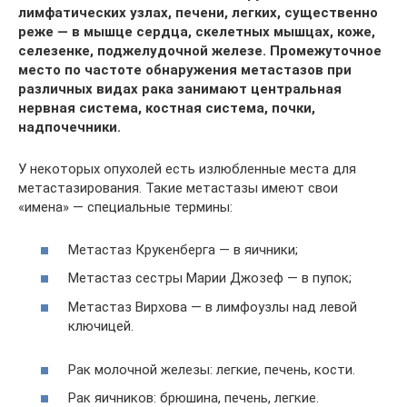
лимфатических узлах, печени, легких, существенно
реже — в мышце сердца, скелетных мышцах, коже,
селезенке, поджелудочной железе. Промежуточное
место по частоте обнаружения метастазов при
различных видах рака занимают центральная
нервная система, костная система, почки,
надпочечники.
У некоторых опухолей есть излюбленные места для
метастазирования. Такие метастазы имеют свои
«имена» — специальные термины:
Метастаз Крукенберга — в яичники;
Метастаз сестры Марии Джозеф — в пупок;
Метастаз Вирхова — в лимфоузлы над левой
ключицей.
Рак молочной железы: легкие, печень, кости.
Рак яичников: брюшина, печень, легкие.