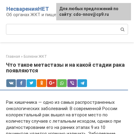
Перейти
НесваренияНЕТ
Для любых предложений по
к
Об органах ЖКТ и пищеварении
сайту: cdo-nnov@cp9.ru
контенту
Поиск:
Главная
»
Болезни ЖКТ
Что такое метастазы и на какой стадии рака
появляются
Рак кишечника — одно из самых распространенных
онкологических заболеваний. В современной России
колоректальный рак вышел на второе место по
количеству случаев с летальным исходом, однако при
диагностировании его на ранних этапах 9 из 10
пациентов удается успешно излечить. Заболевание