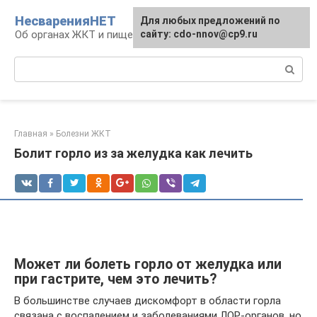
Перейти
НесваренияНЕТ
Для любых предложений по
к
Об органах ЖКТ и пищеварении
сайту: cdo-nnov@cp9.ru
контенту
Поиск:
Главная
»
Болезни ЖКТ
Болит горло из за желудка как лечить
Может ли болеть горло от желудка или
при гастрите, чем это лечить?
В большинстве случаев дискомфорт в области горла
связана с воспалением и заболеваниями ЛОР-органов, но