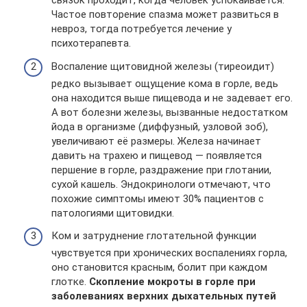
связок проходит, когда человек успокаивается.
Частое повторение спазма может развиться в
невроз, тогда потребуется лечение у
психотерапевта.
Воспаление щитовидной железы (тиреоидит)
редко вызывает ощущение кома в горле, ведь
она находится выше пищевода и не задевает его.
А вот болезни железы, вызванные недостатком
йода в организме (диффузный, узловой зоб),
увеличивают её размеры. Железа начинает
давить на трахею и пищевод — появляется
першение в горле, раздражение при глотании,
сухой кашель. Эндокринологи отмечают, что
похожие симптомы имеют 30% пациентов с
патологиями щитовидки.
Ком и затруднение глотательной функции
чувствуется при хронических воспалениях горла,
оно становится красным, болит при каждом
глотке.
Скопление мокроты в горле при
заболеваниях верхних дыхательных путей