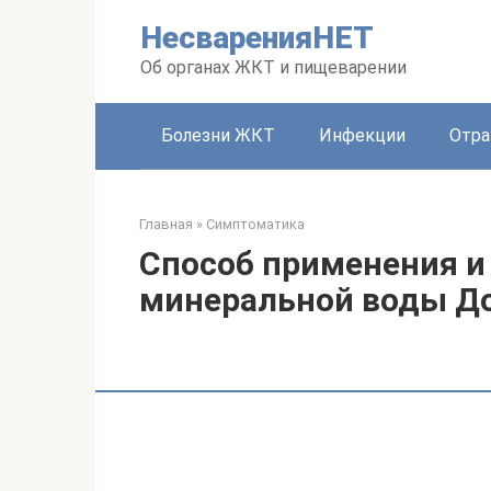
Перейти
НесваренияНЕТ
к
контенту
Об органах ЖКТ и пищеварении
Болезни ЖКТ
Инфекции
Отра
Главная
»
Симптоматика
Способ применения и
минеральной воды Д