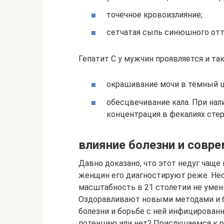
точечное кровоизлияние;
сетчатая сыпь синюшного отт
Гепатит С у мужчин проявляется и т
окрашивание мочи в тёмный ц
обесцвечивание кала. При нал
концентрация в фекалиях сте
влияние болезни и совр
Давно доказано, что этот недуг чаще
женщин его диагностируют реже. Нес
масштабность в 21 столетии не умен
Оздоравливают новыми методами и бо
болезни и борьбе с ней инфицирован
потенцию или нет? Прислушаемся к 