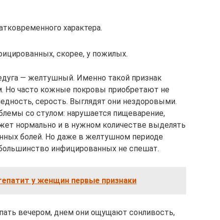
атковременного характера.
фицированных, скорее, у пожилых.
едуга — желтушный. Именно такой признак
. Но часто кожные покровы приобретают не
ледность, серость. Выглядят они нездоровыми.
облемы со стулом: нарушается пищеварение,
ожет нормально и в нужном количестве выделять
нных болей. Но даже в желтушном периоде
 большинство инфицированных не спешат.
гепатит у женщин первые признаки
пать вечером, днем они ощущают сонливость,