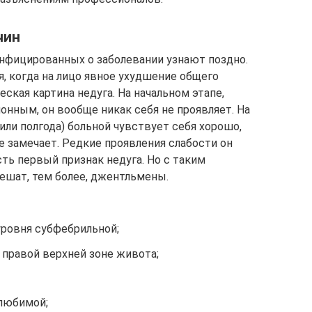
чин
инфицированных о заболевании узнают поздно.
я, когда на лицо явное ухудшение общего
ская картина недуга. На начальном этапе,
нным, он вообще никак себя не проявляет. На
или полгода) больной чувствует себя хорошо,
е замечает. Редкие проявления слабости он
сть первый признак недуга. Но с таким
ешат, тем более, джентльмены.
ровня субфебрильной;
 правой верхней зоне живота;
 любимой;