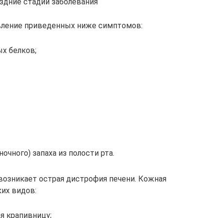
оздние стадии заболевания
явление приведенных ниже симптомов:
х белков;
очного) запаха из полости рта.
 возникает острая дистрофия печени. Кожная
ких видов:
я крапивницу;