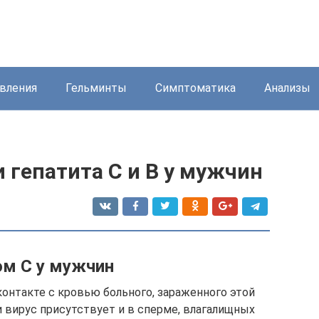
вления
Гельминты
Симптоматика
Анализы
гепатита С и В у мужчин
ом С у мужчин
контакте с кровью больного, зараженного этой
 вирус присутствует и в сперме, влагалищных