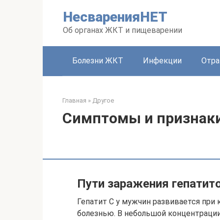
Перейти
НесваренияНЕТ
к
контенту
Об органах ЖКТ и пищеварении
Болезни ЖКТ
Инфекции
Отра
Главная
»
Другое
Симптомы и признаки 
Пути заражения гепатит
Гепатит С у мужчин развивается при 
болезнью. В небольшой концентрации