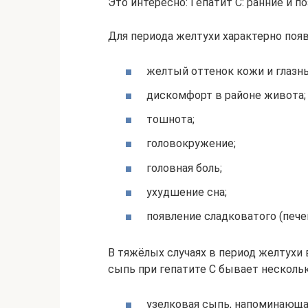
Это интересно: Гепатит С: ранние и п
Для периода желтухи характерно по
желтый оттенок кожи и глазны
дискомфорт в районе живота;
тошнота;
головокружение;
головная боль;
ухудшение сна;
появление сладковатого (печен
В тяжёлых случаях в период желтухи
сыпь при гепатите С бывает несколь
узелковая сыпь, напоминающа