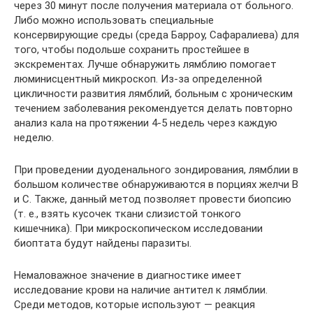
через 30 минут после получения материала от больного.
Либо можно использовать специальные
консервирующие среды (среда Барроу, Сафаралиева) для
того, чтобы подольше сохранить простейшее в
экскрементах. Лучше обнаружить лямблию помогает
люминисцентный микроскоп. Из-за определенной
цикличности развития лямблий, больным с хроническим
течением заболевания рекомендуется делать повторно
анализ кала на протяжении 4-5 недель через каждую
неделю.
При проведении дуоденального зондирования, лямблии в
большом количестве обнаруживаются в порциях желчи В
и С. Также, данный метод позволяет провести биопсию
(т. е., взять кусочек ткани слизистой тонкого
кишечника). При микроскопическом исследовании
биоптата будут найдены паразиты.
Немаловажное значение в диагностике имеет
исследование крови на наличие антител к лямблии.
Среди методов, которые используют — реакция