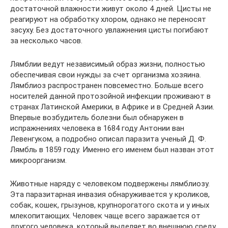
достаточной влажности живут около 4 дней. Цисты не
реагируют на обработку хлором, однако не переносят
засуху. Без достаточного увлажнения цисты погибают
за несколько часов.
Лямблии ведут независимый образ жизни, полностью
обеспечивая свои нужды за счет организма хозяина.
Лямблиоз распространен повсеместно. Больше всего
носителей данной протозойной инфекции проживают в
странах Латинской Америки, в Африке и в Средней Азии.
Впервые возбудитель болезни был обнаружен в
испражнениях человека в 1684 году Антонии ван
Левенгуком, а подробно описал паразита ученый Д. Ф.
Лямбль в 1859 году. Именно его именем был назван этот
микроорганизм.
Животные наряду с человеком подвержены лямблиозу.
Эта паразитарная инвазия обнаруживается у кроликов,
собак, кошек, грызунов, крупнорогатого скота и у иных
млекопитающих. Человек чаще всего заражается от
другого человека, который выделяет во внешнюю среду