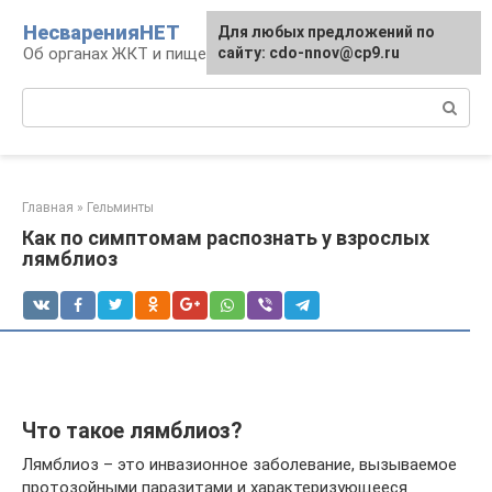
Перейти
НесваренияНЕТ
Для любых предложений по
к
Об органах ЖКТ и пищеварении
сайту: cdo-nnov@cp9.ru
контенту
Поиск:
Главная
»
Гельминты
Как по симптомам распознать у взрослых
лямблиоз
Что такое лямблиоз?
Лямблиоз – это инвазионное заболевание, вызываемое
протозойными паразитами и характеризующееся