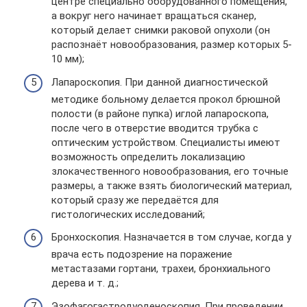
центре специально оборудованного помещения,
а вокруг него начинает вращаться сканер,
который делает снимки раковой опухоли (он
распознаёт новообразования, размер которых 5-
10 мм);
Лапароскопия. При данной диагностической
методике больному делается прокол брюшной
полости (в районе пупка) иглой лапароскопа,
после чего в отверстие вводится трубка с
оптическим устройством. Специалисты имеют
возможность определить локализацию
злокачественного новообразования, его точные
размеры, а также взять биологический материал,
который сразу же передаётся для
гистологических исследований;
Бронхоскопия. Назначается в том случае, когда у
врача есть подозрение на поражение
метастазами гортани, трахеи, бронхиального
дерева и т. д.;
Эзофагогастродуоденоскопия. При проведении