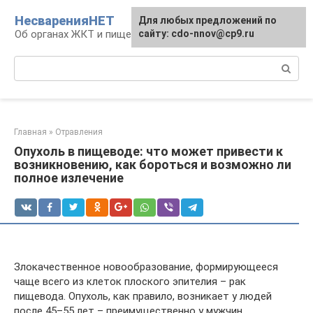
Перейти
НесваренияНЕТ
Для любых предложений по
к
Об органах ЖКТ и пищеварении
сайту: cdo-nnov@cp9.ru
контенту
Поиск:
Главная
»
Отравления
Опухоль в пищеводе: что может привести к
возникновению, как бороться и возможно ли
полное излечение
Злокачественное новообразование, формирующееся
чаще всего из клеток плоского эпителия – рак
пищевода. Опухоль, как правило, возникает у людей
после 45–55 лет – преимущественно у мужчин.