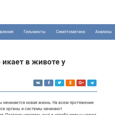
вления
Гельминты
Симптоматика
Анализы
 икает в животе у
 начинается новая жизнь. На всем протяжении
 Все органы и системы начинают
я. Поэтому находясь ещё в утробе малыш умеет