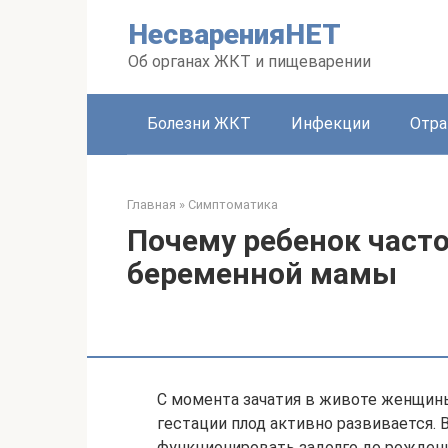
Перейти
НесваренияНЕТ
к
контенту
Об органах ЖКТ и пищеварении
Болезни ЖКТ
Инфекции
Отра
Главная
»
Симптоматика
Почему ребенок часто
беременной мамы
С момента зачатия в животе женщины
гестации плод активно развивается.
функционировать задолго до рождени