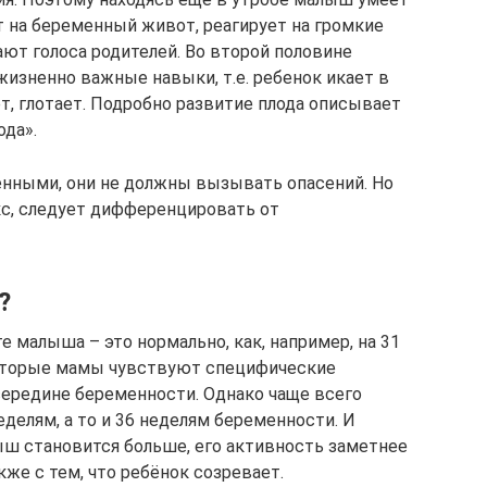
т на беременный живот, реагирует на громкие
ют голоса родителей. Во второй половине
изненно важные навыки, т.е. ребенок икает в
ет, глотает. Подробно развитие плода описывает
ода».
енными, они не должны вызывать опасений. Но
кс, следует дифференцировать от
?
те малыша – это нормально, как, например, на 31
екоторые мамы чувствуют специфические
середине беременности. Однако чаще всего
еделям, а то и 36 неделям беременности. И
лыш становится больше, его активность заметнее
кже с тем, что ребёнок созревает.