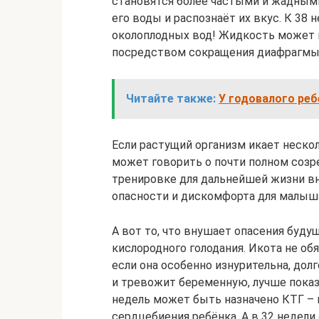
становятся более частыми и жадным
его воды и распознаёт их вкус. К 38 
околоплодных вод! Жидкость может п
посредством сокращения диафрагмы,
Читайте также:
У годовалого реб
Если растущий организм икает несколь
может говорить о почти полном созре
тренировке для дальнейшей жизни вн
опасности и дискомфорта для малыш
А вот то, что внушает опасения буд
кислородного голодания. Икота не об
если она особенно изнурительна, дол
и тревожит беременную, лучше показ
недель может быть назначено КТГ –
сердцебиения ребёнка. А в 32 недел