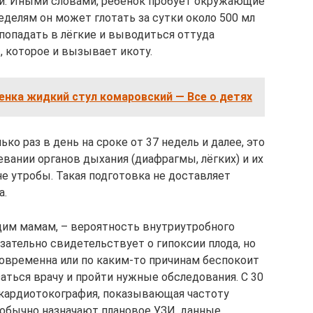
и. Иными словами, ребёнок пробует окружающие
неделям он может глотать за сутки около 500 мл
опадать в лёгкие и выводиться оттуда
 которое и вызывает икоту.
енка жидкий стул комаровский — Все о детях
ко раз в день на сроке от 37 недель и далее, это
вании органов дыхания (диафрагмы, лёгких) и их
е утробы. Такая подготовка не доставляет
а.
ущим мамам, – вероятность внутриутробного
язательно свидетельствует о гипоксии плода, но
говременна или по каким-то причинам беспокоит
аться врачу и пройти нужные обследования. С 30
 кардиотокография, показывающая частоту
и обычно назначают плановое УЗИ, данные