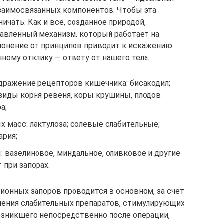
взаимосвязанных компонентов. Чтобы эта
чать. Как и все, созданное природой,
давленный механизм, который работает на
лонение от принципов приводит к искажению
нному отклику — ответу от нашего тела.
ражение рецепторов кишечника: бисакодил;
зиды корня ревеня, коры крушины, плодов
а;
 масс: лактулоза; солевые слабительные;
ария;
 вазелиновое, миндальное, оливковое и другие
 при запорах.
ионных запоров проводится в основном, за счет
ачения слабительных препаратов, стимулирующих
возникшего непосредственно после операции,