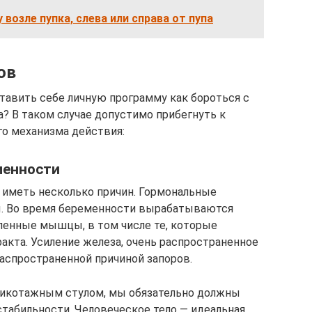
 возле пупка, слева или справа от пупа
ов
ставить себе личную программу как бороться с
та? В таком случае допустимо прибегнуть к
о механизма действия:
менности
 иметь несколько причин. Гормональные
. Во время беременности вырабатываются
ленные мышцы, в том числе те, которые
акта. Усиление железа, очень распространенное
аспространенной причиной запоров.
рикотажным стулом, мы обязательно должны
 стабильности. Человеческое тело — идеальная