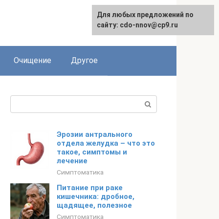
Для любых предложений по
сайту: cdo-nnov@cp9.ru
Очищение
Другое
Поиск:
Эрозии антрального
отдела желудка – что это
такое, симптомы и
лечение
Симптоматика
Питание при раке
кишечника: дробное,
щадящее, полезное
Симптоматика