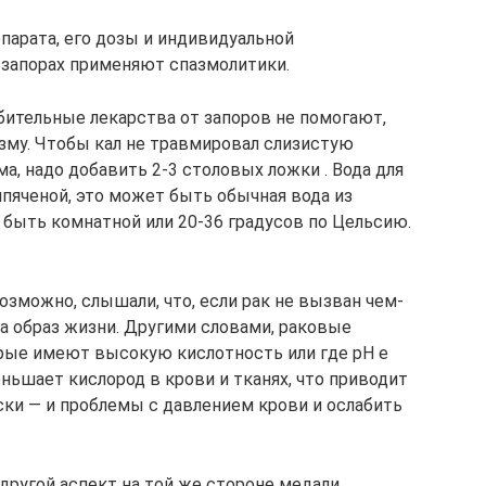
парата, его дозы и индивидуальной
 запорах применяют спазмолитики.
лабительные лекарства от запоров не помогают,
зму. Чтобы кал не травмировал слизистую
ма, надо добавить 2-3 столовых ложки . Вода для
ипяченой, это может быть обычная вода из
 быть комнатной или 20-36 градусов по Цельсию.
озможно, слышали, что, если рак не вызван чем-
, а образ жизни. Другими словами, раковые
рые имеют высокую кислотность или где рН е
ньшает кислород в крови и тканях, что приводит
ски — и проблемы с давлением крови и ослабить
другой аспект на той же стороне медали.