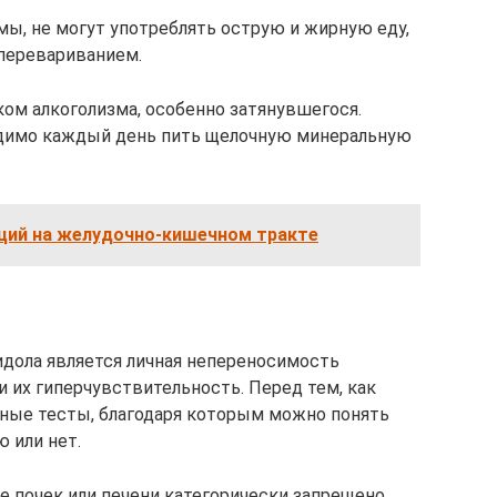
ы, не могут употреблять острую и жирную еду,
 перевариванием.
ом алкоголизма, особенно затянувшегося.
имо каждый день пить щелочную минеральную
аций на желудочно-кишечном тракте
ола является личная непереносимость
и их гиперчувствительность. Перед тем, как
ьные тесты, благодаря которым можно понять
 или нет.
 почек или печени категорически запрещено