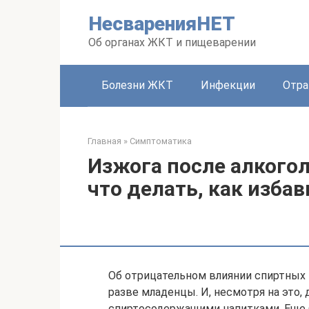
Перейти
НесваренияНЕТ
к
контенту
Об органах ЖКТ и пищеварении
Болезни ЖКТ
Инфекции
Отра
Главная
»
Симптоматика
Изжога после алкого
что делать, как изба
Об отрицательном влиянии спиртных 
разве младенцы. И, несмотря на это
спиртосодержащими напитками. Еще б