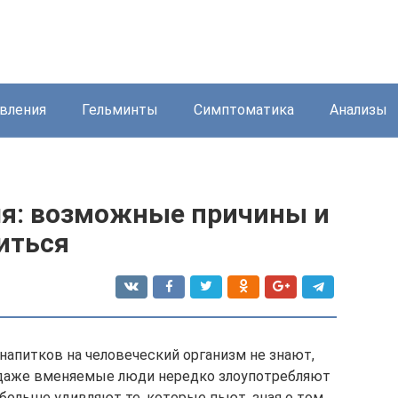
вления
Гельминты
Симптоматика
Анализы
ля: возможные причины и
виться
напитков на человеческий организм не знают,
, даже вменяемые люди нередко злоупотребляют
ольше удивляют те, которые пьют, зная о том,