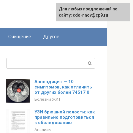
Для любых предложений по
сайту: cdo-nnov@cp9.ru
Очищение
Другое
Поиск:
Аппендицит — 10
симптомов, как отличить
от других болей 74517 0
Болезни ЖКТ
УЗИ брюшной полости: как
правильно подготовиться
к обследованию
Анализы