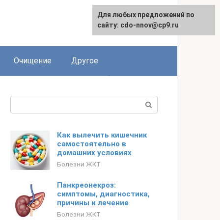
Для любых предложений по
сайту: cdo-nnov@cp9.ru
Очищение
Другое
Поиск:
Как вылечить кишечник
самостоятельно в
домашних условиях
Болезни ЖКТ
Панкреонекроз:
симптомы, диагностика,
причины и лечение
Болезни ЖКТ