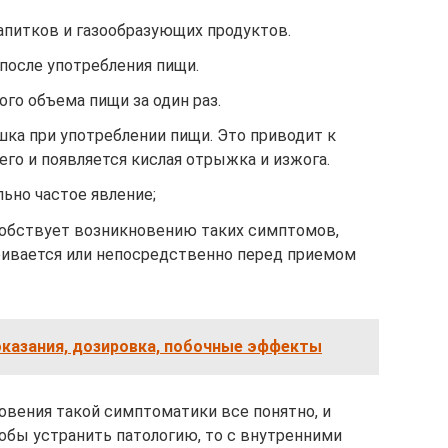
апитков и газообразующих продуктов.
после употребления пищи.
го объема пищи за один раз.
шка при употреблении пищи. Это приводит к
его и появляется кислая отрыжка и изжога.
льно частое явление;
обствует возникновению таких симптомов,
ривается или непосредственно перед приемом
оказания, дозировка, побочные эффекты
вения такой симптоматики все понятно, и
тобы устранить патологию, то с внутренними