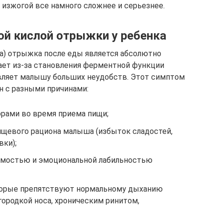
изжогой все намного сложнее и серьезнее.
ой кислой отрыжки у ребенка
да) отрыжка после еды является абсолютно
ает из-за становления ферментной функции
авляет малышу больших неудобств. Этот симптом
н с разными причинами:
рами во время приема пищи;
ищевого рациона малыша (избыток сладостей,
вки);
мостью и эмоциональной лабильностью
оторые препятствуют нормальному дыханию
городкой носа, хроническим ринитом,