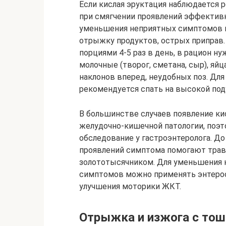
Если кислая эруктация наблюдается р
при смягчении проявлений эффекти
уменьшения неприятных симптомов 
отрыжку продуктов, острых приправ
порциями 4-5 раз в день, в рацион 
молочные (творог, сметана, сыр), яй
наклонов вперед, неудобных поз. Д
рекомендуется спать на высокой под
В большинстве случаев появление к
желудочно-кишечной патологии, поэ
обследование у гастроэнтеролога. До
проявлений симптома помогают травя
золототысячником. Для уменьшения к
симптомов можно применять энтерос
улучшения моторики ЖКТ.
Отрыжка и изжога с тош