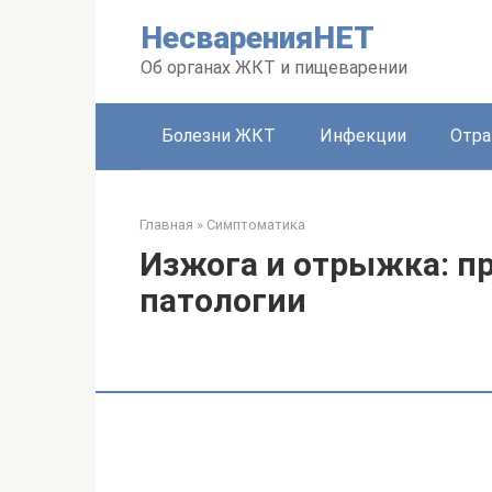
Перейти
НесваренияНЕТ
к
контенту
Об органах ЖКТ и пищеварении
Болезни ЖКТ
Инфекции
Отра
Главная
»
Симптоматика
Изжога и отрыжка: п
патологии