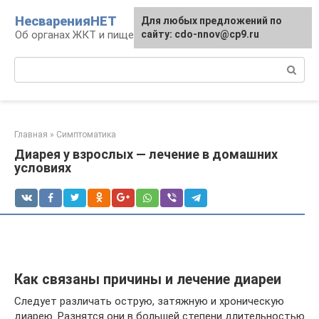
Перейти
НесваренияНЕТ
Для любых предложений по
к
Об органах ЖКТ и пищеварении
сайту: cdo-nnov@cp9.ru
контенту
Поиск:
Главная
»
Симптоматика
Диарея у взрослых — лечение в домашних
условиях
Как связаны причины и лечение диареи
Следует различать острую, затяжную и хроническую
диарею. Разнятся они в большей степени длительностью