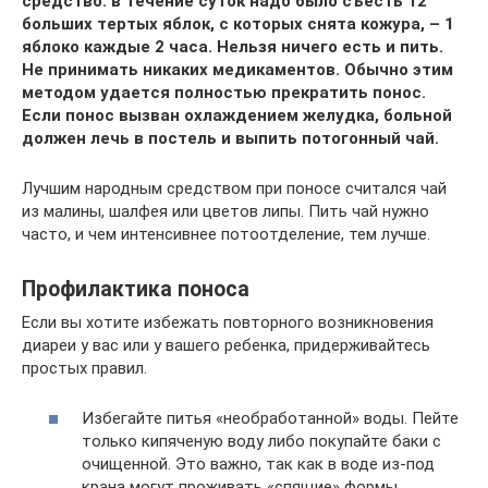
средство: в течение суток надо было съесть 12
больших тертых яблок, с которых снята кожура, – 1
яблоко каждые 2 часа. Нельзя ничего есть и пить.
Не принимать никаких медикаментов. Обычно этим
методом удается полностью прекратить понос.
Если понос вызван охлаждением желудка, больной
должен лечь в постель и выпить потогонный чай.
Лучшим народным средством при поносе считался чай
из малины, шалфея или цветов липы. Пить чай нужно
часто, и чем интенсивнее потоотделение, тем лучше.
Профилактика поноса
Если вы хотите избежать повторного возникновения
диареи у вас или у вашего ребенка, придерживайтесь
простых правил.
Избегайте питья «необработанной» воды. Пейте
только кипяченую воду либо покупайте баки с
очищенной. Это важно, так как в воде из-под
крана могут проживать «спящие» формы