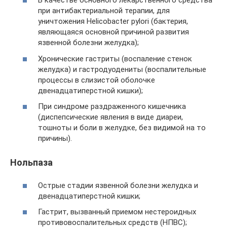
В качестве основного лекарственного средства
при антибактериальной терапии, для
уничтожения Helicobacter pylori (бактерия,
являющаяся основной причиной развития
язвенной болезни желудка);
Хронические гастриты (воспаление стенок
желудка) и гастродуодениты (воспалительные
процессы в слизистой оболочке
двенадцатиперстной кишки);
При синдроме раздраженного кишечника
(диспепсические явления в виде диареи,
тошноты и боли в желудке, без видимой на то
причины).
Нольпаза
Острые стадии язвенной болезни желудка и
двенадцатиперстной кишки;
Гастрит, вызванный приемом нестероидных
противовоспалительных средств (НПВС);