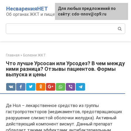
Перейти
НесваренияНЕТ
Для любых предложений по
к
Об органах ЖКТ и пищеварении
сайту: cdo-nnov@cp9.ru
контенту
Поиск:
Главная
»
Болезни ЖКТ
Что лучше Урсосан или Урсодез? В чем между
ними разница? Отзывы пациентов. Формы
выпуска и цены
Де Нол – лекарственное средство из группы
гастропротекторов (медикаментов, предотвращающих
разрушение слизистой оболочки желудка). Активный
действующий компонент висмут. Данный препарат
обладает такими эффектами: антибактериальным