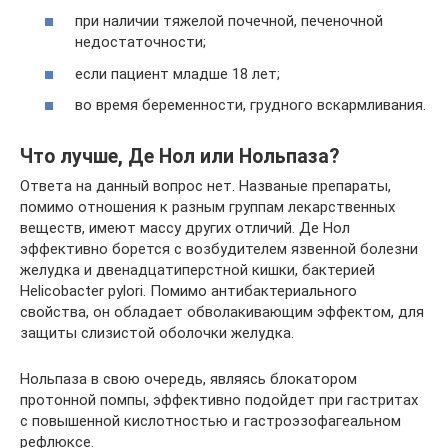
при наличии тяжелой почечной, печеночной
недостаточности;
если пациент младше 18 лет;
во время беременности, грудного вскармливания.
Что лучше, Де Нол или Нольпаза?
Ответа на данный вопрос нет. Названые препараты,
помимо отношения к разным группам лекарственных
веществ, имеют массу других отличий. Де Нол
эффективно борется с возбудителем язвенной болезни
желудка и двенадцатиперстной кишки, бактерией
Helicobacter pylori. Помимо антибактериального
свойства, он обладает обволакивающим эффектом, для
защиты слизистой оболочки желудка.
Нольпаза в свою очередь, являясь блокатором
протонной помпы, эффективно подойдет при гастритах
с повышенной кислотностью и гастроэзофагеальном
рефлюксе.