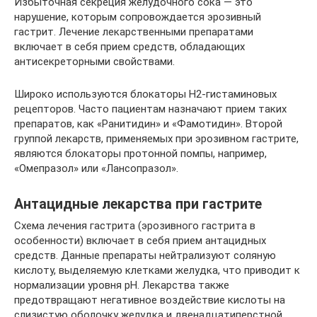
Избыточная секреция желудочного сока — это
нарушение, которым сопровождается эрозивный
гастрит. Лечение лекарственными препаратами
включает в себя прием средств, обладающих
антисекреторными свойствами.
Широко используются блокаторы Н2-гистаминовых
рецепторов. Часто пациентам назначают прием таких
препаратов, как «Ранитидин» и «Фамотидин». Второй
группой лекарств, применяемых при эрозивном гастрите,
являются блокаторы протонной помпы, например,
«Омепразол» или «Лансопразол».
Антацидные лекарства при гастрите
Схема лечения гастрита (эрозивного гастрита в
особенности) включает в себя прием антацидных
средств. Данные препараты нейтрализуют соляную
кислоту, выделяемую клетками желудка, что приводит к
нормализации уровня рН. Лекарства также
предотвращают негативное воздействие кислоты на
слизистую оболочку желудка и двенадцатиперстной