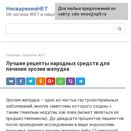
Перейти
НесваренияНЕТ
Для любых предложений по
к
Об органах ЖКТ и пищеварении
сайту: cdo-nnov@cp9.ru
контенту
Поиск:
Главная
»
Болезни ЖКТ
Лучшие рецепты народных средств для
лечения эрозии желудка
Эрозия желудка – одно из частых гастроэнтеральных
заболеваний, многие симптомы которого сходны с
таким тяжелым недугом, как язва (может являться ее
предшественником). До двадцати процентов пациентов
после проведения исследования в виде эндоскопии,
получают диагноз эрозии (желудка либо 12-перстной