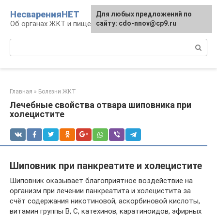
Перейти
НесваренияНЕТ
Для любых предложений по
к
Об органах ЖКТ и пищеварении
сайту: cdo-nnov@cp9.ru
контенту
Поиск:
Главная
»
Болезни ЖКТ
Лечебные свойства отвара шиповника при
холецистите
Шиповник при панкреатите и холецистите
Шиповник оказывает благоприятное воздействие на
организм при лечении панкреатита и холецистита за
счёт содержания никотиновой, аскорбиновой кислоты,
витамин группы В, С, катехинов, каратиноидов, эфирных