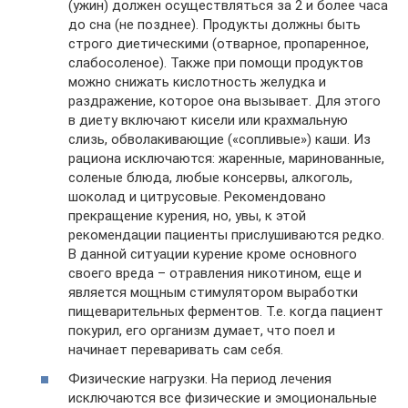
(ужин) должен осуществляться за 2 и более часа
до сна (не позднее). Продукты должны быть
строго диетическими (отварное, пропаренное,
слабосоленое). Также при помощи продуктов
можно снижать кислотность желудка и
раздражение, которое она вызывает. Для этого
в диету включают кисели или крахмальную
слизь, обволакивающие («сопливые») каши. Из
рациона исключаются: жаренные, маринованные,
соленые блюда, любые консервы, алкоголь,
шоколад и цитрусовые. Рекомендовано
прекращение курения, но, увы, к этой
рекомендации пациенты прислушиваются редко.
В данной ситуации курение кроме основного
своего вреда – отравления никотином, еще и
является мощным стимулятором выработки
пищеварительных ферментов. Т.е. когда пациент
покурил, его организм думает, что поел и
начинает переваривать сам себя.
Физические нагрузки. На период лечения
исключаются все физические и эмоциональные