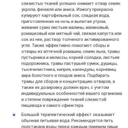
слизистых тканей успешно снимает отвар семян
укропа, фенхеля или аниса. Изжогу прекрасно
купируют картофельный сок, сладкая вода,
приготовленная на ночь и выпитая утром,
жевание сухих листьев малины, малиновый,
ромашковый или мятный чай, свежая капуста или
сок из нее, раствор толченого активированного
угля. Также эффективно помогают сборы и
отвары из аптечной ромашки, семян льна, травы
пустырника и мелиссы, корней солодки, листьев
подорожника, травы пастушьей сумки, душицы,
тысячелистника, кипрея, календулы, корневищ
аира болотного и плодов аниса. Подбирать
травы для сборов и концентрацию отваров, а
также их дозировку должен врач, с учетом
индивидуальных особенностей вашего организма
и степени повреждения тканей слизистой
пищевода и самого сфинктера.
Большой терапевтический эффект оказывает
обычная питьевая вода. Рекомендуется пить
полстакана воды перед каждым приемом пищи