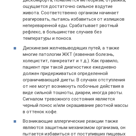
дискомфорта, появляется метеоризм, отрыжка,
ощущается достаточно сильное вздутие
живота. Соответственно организм начинает
реагировать, пытаясь избавиться от излишков
непереваренной еды. Срабатывает рвотный
рефлекс, в большинстве случаев без
температуры и поноса.
Дискинезия желчевыводящих путей, а также
многие патологии ЖКТ (язвенная болезнь,
холецистит, панкреатит и т.д.). Как правило,
пациент при такой диагностике ежедневно
должен придерживаться определенной
ограничивающей диеты. В случаях отступления
от нее могут возникнуть побочные действия в
виде сильной тошноты, диареи, иногда рвоты.
Сигналом тревожного состояния является
черный понос и/или окрашивание рвотной массы
в оттенок кофе.
Возникающие аллергические реакции также
являются защитным механизмом организма, он
пытается избавиться от поступивших пищевых