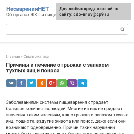
Перейти
НесваренияНЕТ
Для любых предложений по
к
Об органах ЖКТ и пищеварении
сайту: cdo-nnov@cp9.ru
контенту
Поиск:
Главная
»
Симптоматика
Причины и лечение отрыжки с запахом
тухлых яиц и поноса
Заболеваниями системы пищеварения страдает
большое количество людей. Многие из них не придают
значения таким явлениям, как отрыжка с запахом тухлых
яиц, тошнота, вздутие живота или понос, даже если они
возникают одновременно. Причин таких нарушений
может быть несколько — от банального несварения до