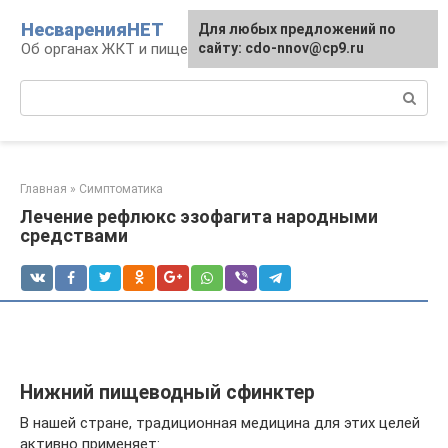
Перейти
НесваренияНЕТ
Для любых предложений по
к
Об органах ЖКТ и пищеварении
сайту: cdo-nnov@cp9.ru
контенту
Поиск:
Главная
»
Симптоматика
Лечение рефлюкс эзофагита народными
средствами
Нижний пищеводный сфинктер
В нашей стране, традиционная медицина для этих целей
активно применяет: