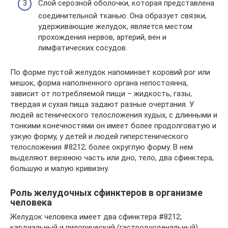
Слой серозной оболочки, которая представлена
соединительной тканью. Она образует связки,
удерживающие желудок, является местом
прохождения нервов, артерий, вен и
лимфатических сосудов.
По форме пустой желудок напоминает коровий рог или
мешок, форма наполненного органа непостоянна,
зависит от потребляемой пищи – жидкость, газы,
твердая и сухая пища задают разные очертания. У
людей астенического телосложения худых, с длинными и
тонкими конечностями он имеет более продолговатую и
узкую форму, у детей и людей гиперстенического
телосложения #8212; более округлую форму. В нем
выделяют верхнюю часть или дно, тело, два сфинктера,
большую и малую кривизну.
Роль желудочных сфинктеров в организме
человека
Желудок человека имеет два сфинктера #8212;
кардиальный и пилорический (гастродуоденальный).